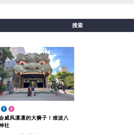
线
中央线
千日前线
堺筋线
新电车
搜索
会威风凛凛的大狮子！
难波八
神社