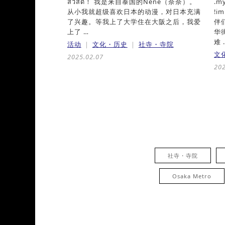
สวัสดี！ 我是来自泰国的Nene（奈奈）。
.my
从小我就超级喜欢日本的动漫，对日本充满
!i
了兴趣。等我上了大学住在大阪之后，我爱
伴
上了 …
华
难 
活动
文化・历史
社寺・寺院
文
2025.02.07
202
社寺・寺院
Osaka Metro