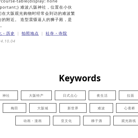
course-table{display: none
mportant;} 难波八阪神社，位置在小伙
们在大阪观光购物时经常会到访的难波繁
街的附近。 造型震慑逼人的狮子殿，是
…
化・历史
拍照地点
社寺・寺院
4.10.04
Keywords
神社
大阪特产
日式点心
夜生活
拉面
梅田
大阪城
新世界
难波
心斋桥
动画・漫画
亚文化
梯子酒
观光路线