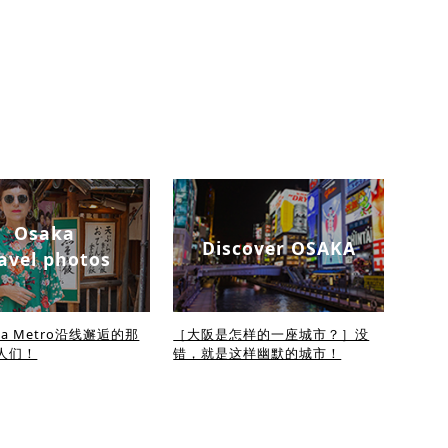
Osaka
Discover OSAKA
avel photos
ka Metro沿线邂逅的那
［大阪是怎样的一座城市？］没
人们！
错，就是这样幽默的城市！