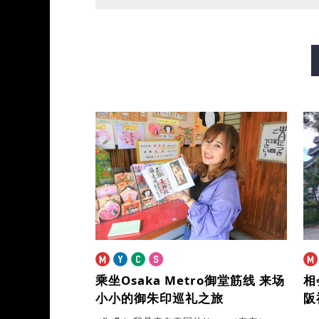
御堂筋线
谷町线
四桥
长堀鹤见绿地线
今里筋线
乘坐Osaka Metro御堂筋线
来场
相
小小的御朱印巡礼之旅
阪