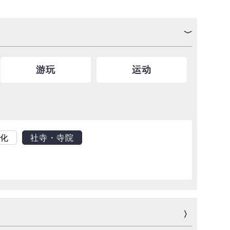
游玩
运动
化
社寺・寺院