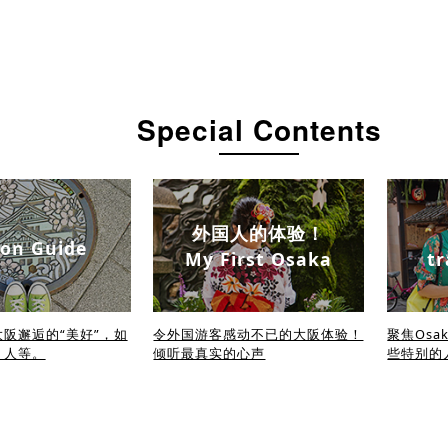
Special Contents
外国人的体验！
on Guide
My First Osaka
tr
阪邂逅的“美好”，如
令外国游客感动不已的大阪体验！
聚焦Osa
、人等。
倾听最真实的心声
些特别的