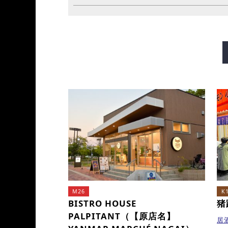
御堂筋线
谷町线
四桥
长堀鹤见绿地线
今里筋线
M26
K
BISTRO HOUSE
猪
PALPITANT（【原店名】
居