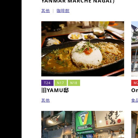
YANMAR MARCHÉ NAGAI）
其他
咖啡館
T24
N17
N18
M
旧YAMU邸
On
其他
食