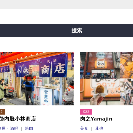
线
中央线
千日前线
堺筋线
新电车
搜索
12
S22
蹄内脏小林商店
肉之Yamajin
酒屋・酒吧
烤肉
美食
其他