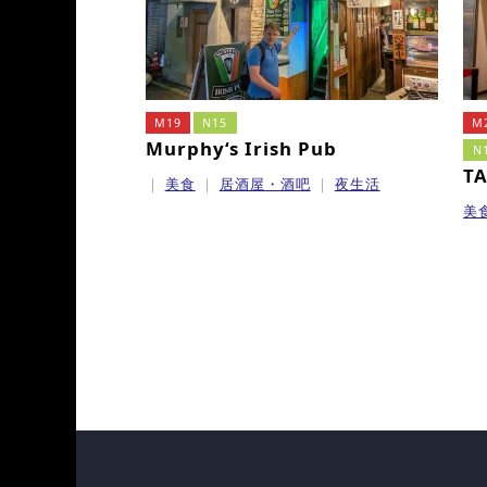
M19
N15
M
Murphy‘s Irish Pub
N
TA
美食
居酒屋・酒吧
夜生活
美