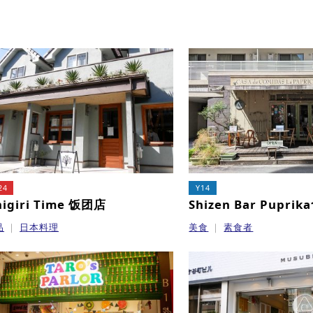
24
Y14
igiri Time 饭团店
Shizen Bar Pupri
品
日本料理
美食
素食者