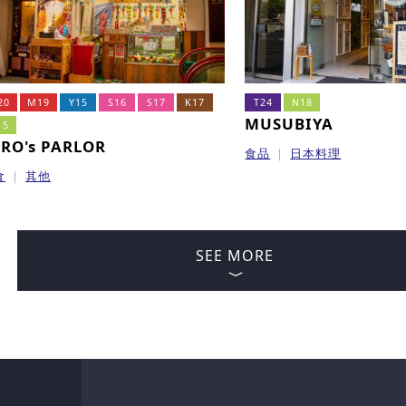
20
M19
Y15
S16
S17
K17
T24
N18
MUSUBIYA
15
RO's PARLOR
食品
日本料理
食
其他
SEE MORE