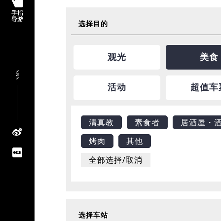
选择目的
观光
美食
SNS
活动
超值车
清真教
素食者
居酒屋・
烤肉
其他
全部选择/取消
选择车站