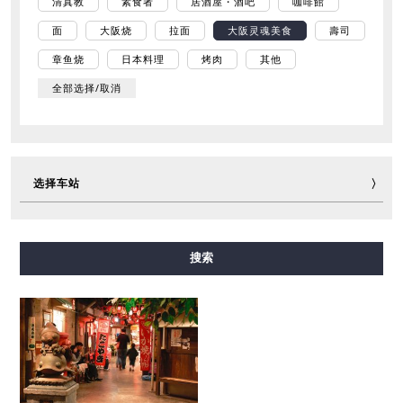
清真教
素食者
居酒屋・酒吧
咖啡館
面
大阪烧
拉面
大阪灵魂美食
壽司
章鱼烧
日本料理
烤肉
其他
全部选择/取消
选择车站
御堂筋线
谷町线
四桥线
中央线
千日前线
搜索
堺筋线
长堀鹤见绿地线
今里筋线
新电车