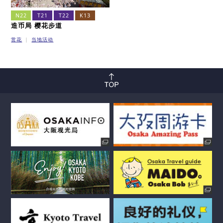
N22
T21
T22
K13
造币局 樱花步道
赏花
当地活动