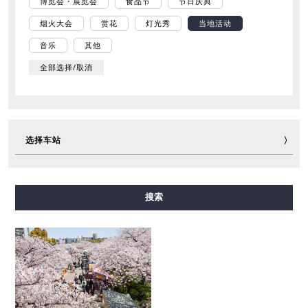
博览会・展览会
食品节
节日庆典
烟火大会
赏花
灯光秀
当地活动
音乐
其他
全部选择/取消
选择车站
御堂筋线
谷町线
四桥线
中央线
千日前线
搜索
堺筋线
长堀鹤见绿地线
今里筋线
新电车