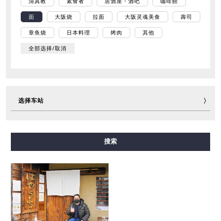
清真教
素食者
居酒屋・酒吧
咖啡館
面
大阪烧
拉面
大阪灵魂美食
壽司
章鱼烧
日本料理
烤肉
其他
全部选择/取消
选择车站
御堂筋线
谷町线
四桥线
中央线
千日前线
搜索
堺筋线
长堀鹤见绿地线
今里筋线
新电车