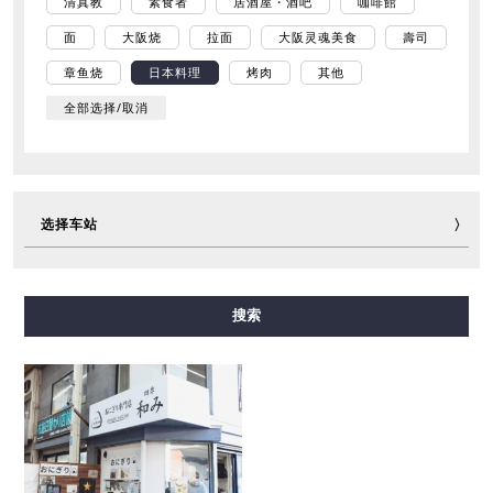
清真教
素食者
居酒屋・酒吧
咖啡館
面
大阪烧
拉面
大阪灵魂美食
壽司
章鱼烧
日本料理
烤肉
其他
全部选择/取消
选择车站
御堂筋线
谷町线
四桥线
中央线
千日前线
搜索
堺筋线
长堀鹤见绿地线
今里筋线
新电车