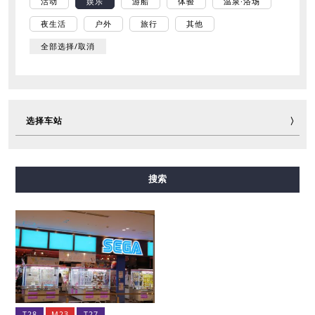
活动
娱乐
游船
体验
温泉·浴场
夜生活
户外
旅行
其他
全部选择/取消
选择车站
御堂筋线
谷町线
四桥线
中央线
千日前线
搜索
堺筋线
长堀鹤见绿地线
今里筋线
新电车
T28
M23
T27