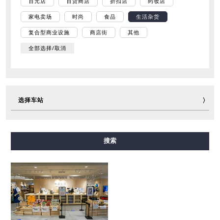
百元店
百货商店
折扣店
药妆店
家电卖场
时尚
食品
生活杂货
复合型商业设施
商店街
其他
全部选择/取消
选择车站
御堂筋线
谷町线
四桥线
中央线
千日前线
搜索
堺筋线
长堀鹤见绿地线
今里筋线
新电车