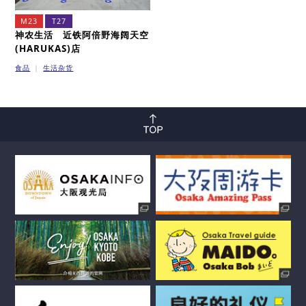
M23
T27
神农生活 近铁阿倍野海阔天空
(HARUKAS)店
食品
生活杂货