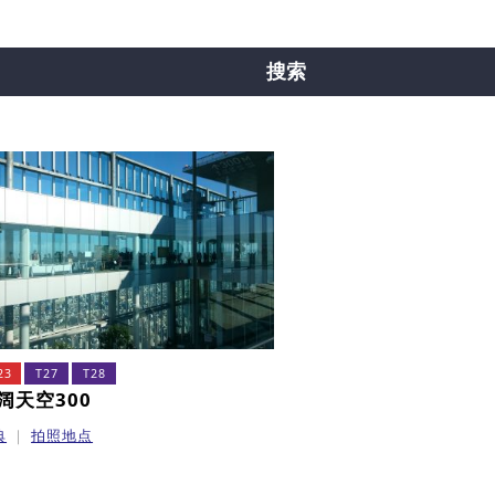
线
中央线
千日前线
堺筋线
新电车
搜索
23
T27
T28
阔天空300
典
拍照地点