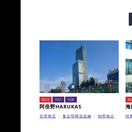
御堂筋线
谷町线
四桥
长堀鹤见绿地线
今里筋线
M23
T27
T28
M
阿倍野HARUKAS
海
百货商店
复合型商业设施
拍照地点
经