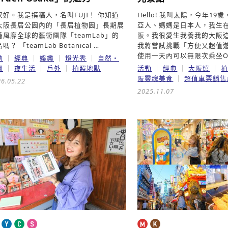
家好。我是撰稿人，名叫FUJI！ 你知道
Hello! 我叫太陽，今年1
大阪長居公園內的「長居植物園」長期展
亞人、媽媽是日本人，我生
著風靡全球的藝術團隊「teamLab」的
阪。我很愛生我養我的大阪
嗎？ 「teamLab Botanical …
我將嘗試挑戰「方便又超值
使用一天內可以無限次乘坐O
動
經典
娛樂
燈光秀
自然・
園
夜生活
戶外
拍照地點
活動
經典
大阪燒
阪靈魂美食
超值車票銷售
6.05.22
2025.11.07