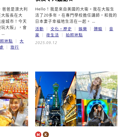
9歲，爸爸是澳大利
Hello！我是來自美國的大衛。我在大阪生
在大阪長在大
活了20多年，在專門學校擔任講師，和我的
這座城市！今天
日本妻子幸福地生活在一起。 …
遊玩大阪」，會
活動
文化・歷史
娛樂
體驗
音
 …
楽
夜生活
拍照地點
拍照地點
大
2025.09.12
處
旅行