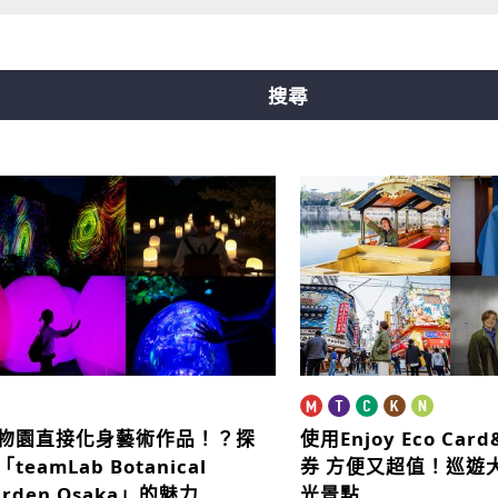
線
中央線
千日前線
堺筋線
新電車
搜尋
物園直接化身藝術作品！？
探
使用Enjoy Eco Ca
teamLab Botanical
券
方便又超值！巡遊
arden Osaka」的魅力
光景點