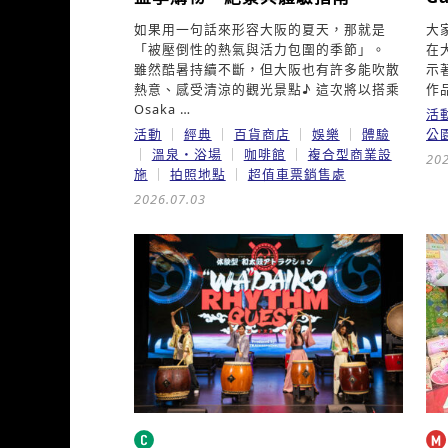
如果用一句話來形容大阪的夏天，那就是
大
「被壓倒性的熱氣與活力包圍的季節」。
在
雖然酷暑持續不斷，但大阪也有許多能吹散
示
熱意、感受清涼的觀光景點♪ 這次將以搭乘
作品
Osaka …
活
活動
經典
百貨商店
娛樂
體驗
公
溫泉・浴場
咖啡館
複合型商業設
202
施
拍照地點
超值車票銷售處
2026.07.03