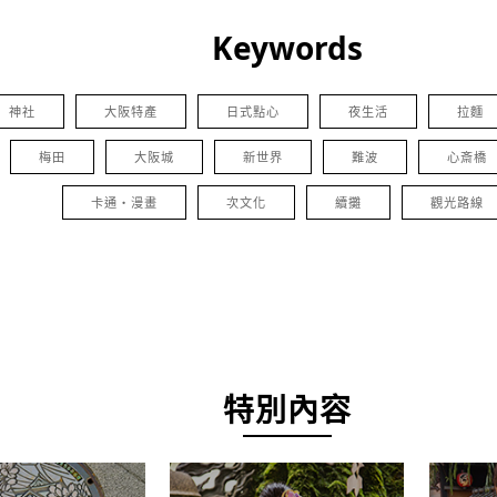
Keywords
神社
大阪特產
日式點心
夜生活
拉麵
梅田
大阪城
新世界
難波
心斎橋
卡通・漫畫
次文化
續攤
觀光路線
特別內容