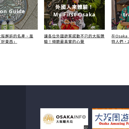
外國人來體驗！
on Guide
My First Osaka
tr
大阪邂逅的名產、風
讓各位外國遊客感動不已的大阪體
在Osak
「好東西」
驗！傾聽最真實的心聲
特人們，Z