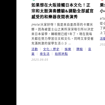
如果想在大阪接觸日本文化！
正
乘
宗和太鼓演奏體驗&調動全部感官
小
感受的和樂器夜間表演秀
สว
從
¡Hola!大家好呀！我是來自墨西哥的卡爾米
了
娜。因為被富士山之美所深深吸引所以決定
上了
來日本留學，轉眼間已經1年了。現在我每
天都在努力學習日文和文化，同時又享受著
活
充滿刺激的留學生活☆彡 …
202
活動
文化・歷史
娛樂
體驗
音
楽
夜生活
拍照地點
2025.09.05