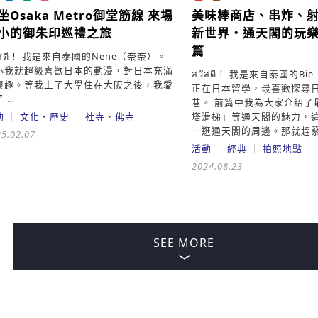
坐Osaka Metro御堂筋線
來場
美味棒商店、串炸、
小的御朱印巡禮之旅
新世界・通天閣的玩
篇
ัสดี！ 我是來自泰國的Nene（奈奈）。
小我就超級喜歡日本的動漫，對日本充滿
สวัสดี！ 我是來自泰國的B
興趣。等我上了大學住在大阪之後，我愛
正在日本留學，最喜歡探尋
 …
巷。 前篇中我為大家介紹了
動
文化・歷史
社寺・佛寺
塔滑梯」等通天閣的魅力，
一逛通天閣的周邊。那就趕緊
5.02.07
活動
經典
拍照地點
2024.08.23
SEE MORE