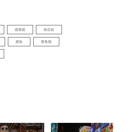
道頓堀
商店街
遊船
章魚燒