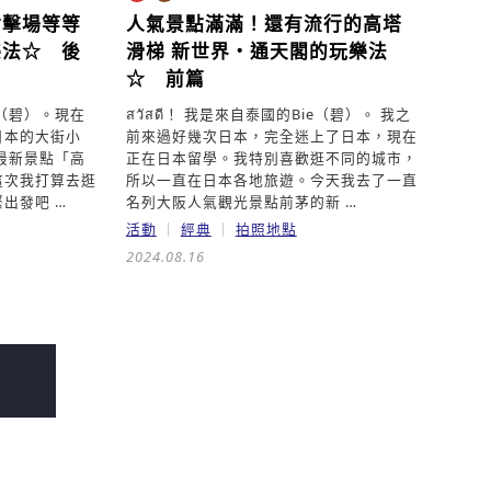
射擊場等等
人氣景點滿滿！還有流行的高塔
樂法☆ 後
滑梯
新世界・通天閣的玩樂法
☆ 前篇
ie（碧）。現在
สวัสดี！ 我是來自泰國的Bie（碧）。 我之
日本的大街小
前來過好幾次日本，完全迷上了日本，現在
最新景點「高
正在日本留學。我特別喜歡逛不同的城市，
這次我打算去逛
所以一直在日本各地旅遊。今天我去了一直
出發吧 …
名列大阪人氣觀光景點前茅的新 …
活動
經典
拍照地點
2024.08.16