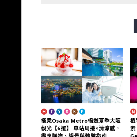
御堂筋線
谷町線
四橋
長堀鶴見綠地線
今里筋線
搭乘Osaka Metro暢遊夏季大阪
植
觀光【6選】
車站周邊×清涼感，
索「
盡享購物、絕景與體驗指南
G