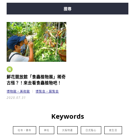
搜尋
堺筋線
長堀鶴見綠地線
今里筋線
新電車
鮮花競放館「食蟲植物展」
稀奇
古怪？！來去看食蟲植物吧！
博物館・美術館
博覧会・展覧会
2020.07.31
Keywords
社寺・佛寺
神社
大阪特產
日式點心
夜生活