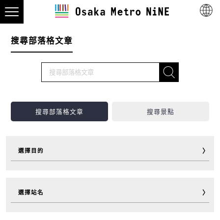
搜尋部落格文章
搜尋部落格文章
搜尋景點
選擇目的
觀光
美食
購物
住宿
選擇站名
遊玩
運動
活動
超值車票
旅行小助手
其他
御堂筋線
谷町線
四橋線
中央線
千日前線