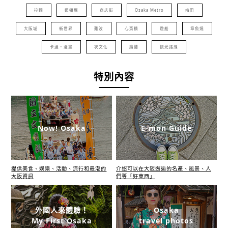
拉麵
道頓堀
商店街
Osaka Metro
梅田
大阪城
新世界
難波
心斎橋
遊船
章魚燒
卡通・漫畫
次文化
續攤
觀光路線
特別內容
Now! Osaka
E-mon Guide
提供美食、娛樂、活動、流行和最潮的
介绍可以在大阪邂逅的名產、風景、人
大阪資訊
們等「好東西」
外國人來體驗！
Osaka
My First Osaka
travel photos