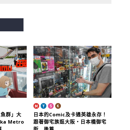
與魚群」大
日本的Comic及卡通英雄永存！
ka Metro
跟著御宅族逛大阪・日本橋御宅
篇
街 後篇