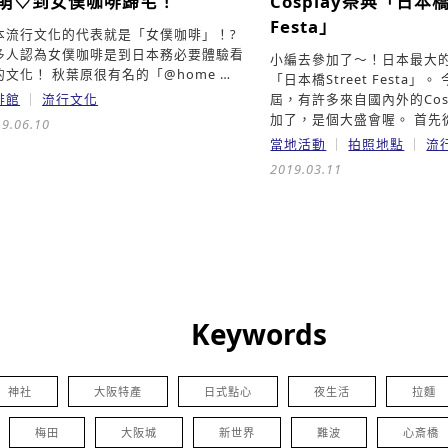
萌♡到女僕咖啡歸宅！
Cosplay祭典「日本橋S
Festa」
本流行文化的代表就是「女僕咖啡」！?
多人認為女僕咖啡是到日本務必要體驗看
小編去參加了～！日本最大的C
的文化！ 秋葉原很有名的「@home …
「日本橋Street Festa」
啡館
流行文化
屆，有許多來自國內外的Cosp
加了，是個大盛會喔。 首先
9.06.10
當地活動
拍照地點
流
2019.03.11
Keywords
神社
大阪特產
日式點心
夜生活
拉麵
梅田
大阪城
新世界
難波
心斎橋