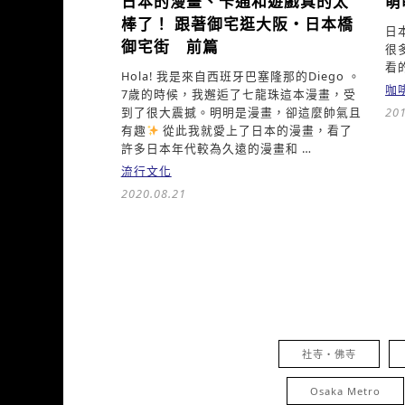
日本的漫畫、卡通和遊戲真的太
萌
棒了！
跟著御宅逛大阪・日本橋
日
御宅街 前篇
很
看
Hola! 我是來自西班牙巴塞隆那的Diego 。
咖
7歲的時候，我邂逅了七龍珠這本漫畫，受
到了很大震撼。明明是漫畫，卻這麼帥氣且
201
有趣
從此我就愛上了日本的漫畫，看了
許多日本年代較為久遠的漫畫和 …
流行文化
2020.08.21
社寺・佛寺
Osaka Metro