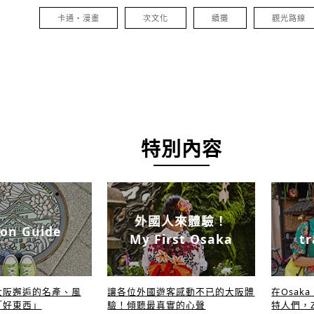
卡通・漫畫
次文化
續攤
觀光路線
特別內容
外國人來體驗！
on Guide
My First Osaka
tr
大阪邂逅的名產、風
讓各位外國遊客感動不已的大阪體
在Osak
「好東西」
驗！傾聽最真實的心聲
特人們，Z