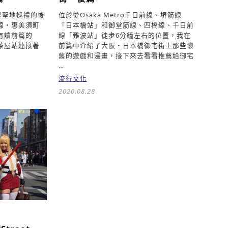
畫聖地巡禮的後
位於從Osaka Metro千日前線、堺筋線
堺筋線・惠美須町
「日本橋站」和御堂筋線、四橋線、千日前
有讀前篇的
線「難波站」徒步6分鐘左右的位置，我在
茶屋站連接著
前篇中介紹了大阪・日本橋御宅街上那些懷
舊的遊戲和漫畫，接下來去看看推薦給御宅
…
流行文化
2020.08.28