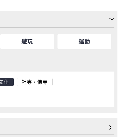
遊玩
運動
文化
社寺・佛寺