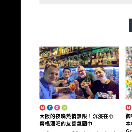
御堂筋線
谷町線
四橋
長堀鶴見綠地線
今里筋線
大阪的夜晚熱情無限！
沉浸在心
御
齋橋酒吧的友善氛圍中
本
G