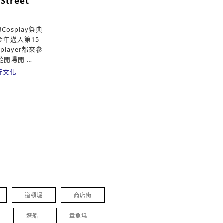
treet
osplay祭典
。 今年邁入第15
layer都來參
從開場開 …
行文化
道頓堀
商店街
遊船
章魚燒