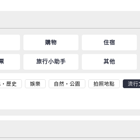
購物
住宿
票
旅行小助手
其他
化・歷史
娛樂
自然・公園
拍照地點
流行