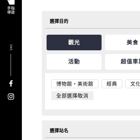
選擇目的
觀光
美食
SNS
活動
超值車
博物館・美術館
經典
文
全部選擇∕取消
選擇站名