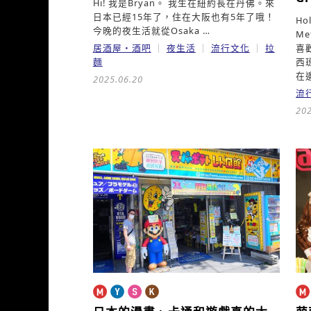
Hi! 我是Bryan。 我生在紐約長在丹佛。來
日本已經15年了，住在大阪也有5年了哦！
Ho
今晚的夜生活就從Osaka …
Me
居酒屋・酒吧
夜生活
流行文化
拉
喜
麵
西
在
2025.06.20
流
202