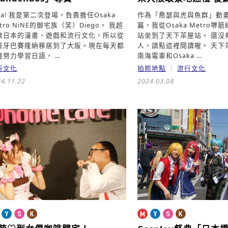
la! 我是第二次登場，負責擔任Osaka
作為「喬瑟與虎與魚群」動
tro NiNE的御宅族（笑）Diego。 我超
篇，我從Osaka Metro
歡日本的漫畫、遊戲和流行文化，所以從
站坐到了天下茶屋站。 還沒
班牙巴賽隆納移居到了大阪。現在每天都
人，請點這裡閱讀喔。 天下
邊努力學習日語， …
南海電車和Osaka …
行文化
拍照地點
流行文化
4.11.22
2024.03.08