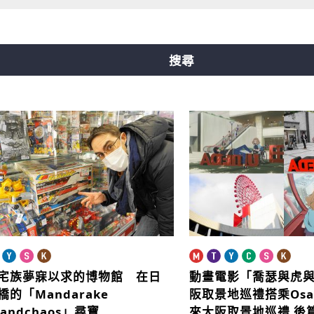
線
中央線
千日前線
堺筋線
新電車
搜尋
宅族夢寐以求的博物館
在日
動畫電影「喬瑟與虎
橋的「Mandarake
阪取景地巡禮
搭乘Osa
randchaos」尋寶
來大阪取景地巡禮 後