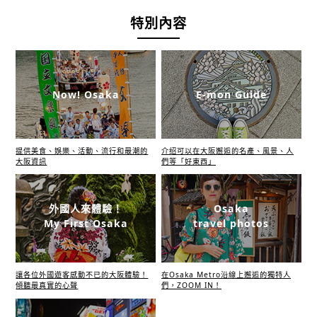
特別內容
Now! Osaka
E-mon Guide
提供美食、娛樂、活動、流行和最潮的
介绍可以在大阪邂逅的名產、風景、人
大阪資訊
們等「好東西」
外國人來體驗！
Osaka
My First Osaka
travel photos
讓各位外國遊客感動不已的大阪體驗！
在Osaka Metro沿線上邂逅的獨特人
傾聽最真實的心聲
們，ZOOM IN！