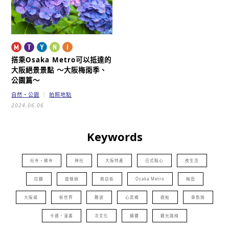
搭乘Osaka Metro可以抵達的
大阪絕景景點
～大阪梅雨季、
公園篇～
自然・公園
拍照地點
2024.06.06
Keywords
社寺・佛寺
神社
大阪特產
日式點心
夜生活
拉麵
道頓堀
商店街
Osaka Metro
梅田
大阪城
新世界
難波
心斎橋
遊船
章魚燒
卡通・漫畫
次文化
續攤
觀光路線