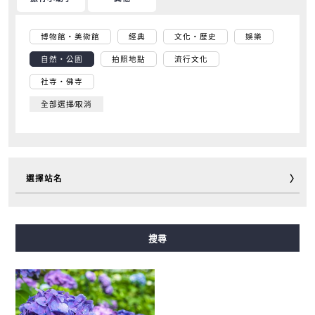
博物館・美術館
經典
文化・歷史
娛樂
自然・公園
拍照地點
流行文化
社寺・佛寺
全部選擇∕取消
選擇站名
御堂筋線
谷町線
四橋線
中央線
千日前線
搜尋
堺筋線
長堀鶴見綠地線
今里筋線
新電車