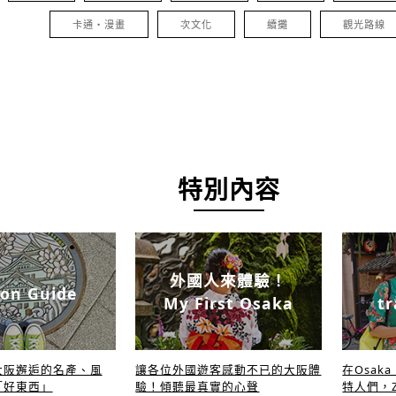
卡通・漫畫
次文化
續攤
觀光路線
特別內容
外國人來體驗！
on Guide
My First Osaka
tr
大阪邂逅的名產、風
讓各位外國遊客感動不已的大阪體
在Osak
「好東西」
驗！傾聽最真實的心聲
特人們，Z