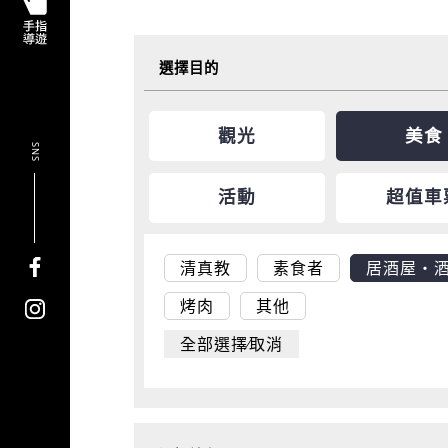
選擇目的
觀光
美食
SNS
活動
超值車
清真教
素食者
居酒屋・
烤肉
其他
全部選擇∕取消