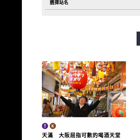
選擇站名
御堂筋線
谷町線
四橋
長堀鶴見綠地線
今里筋線
天滿 大阪屈指可數的喝酒天堂