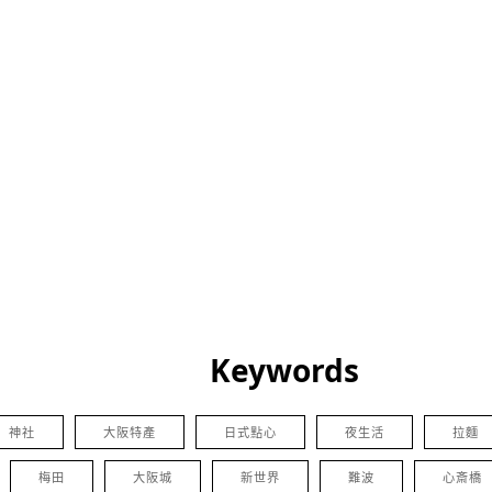
Keywords
神社
大阪特產
日式點心
夜生活
拉麵
梅田
大阪城
新世界
難波
心斎橋