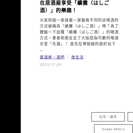
在居酒屋享受「續攤（はしご
酒）」的樂趣！
大家知道一家接著一家變換不同的店喝酒的
方式被稱為「續攤（はしご酒）」嗎？為了
體驗一下這種「續攤（はしご酒）」的喝酒
方式，筆者和朋友去了大阪屈指可數的喝酒
天堂「天滿」！ 首先在堺筋線的扇町站下
…
居酒屋・酒吧
夜生活
2019.11.29
社寺・佛寺
Osaka Metro