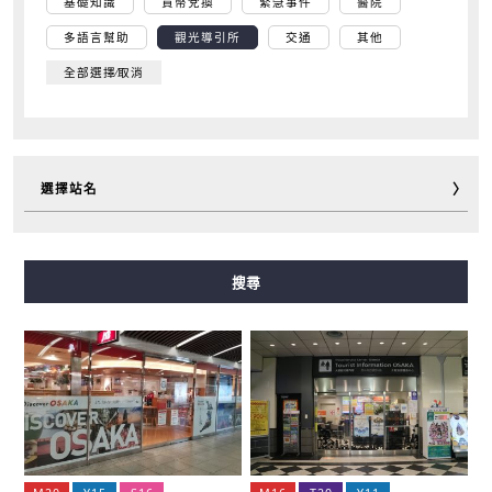
基礎知識
貨幣兌換
緊急事件
醫院
多語言幫助
觀光導引所
交通
其他
全部選擇∕取消
選擇站名
御堂筋線
谷町線
四橋線
中央線
千日前線
搜尋
堺筋線
長堀鶴見綠地線
今里筋線
新電車