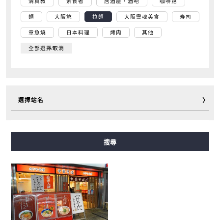
清真教
素食者
居酒屋・酒吧
咖啡館
麵
大阪燒
拉麵
大阪靈魂美食
寿司
章魚燒
日本料理
烤肉
其他
全部選擇∕取消
選擇站名
御堂筋線
谷町線
四橋線
中央線
千日前線
搜尋
堺筋線
長堀鶴見綠地線
今里筋線
新電車