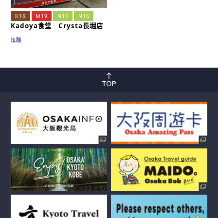
K16
M19
N15
N16
Kadoya食堂 Crysta長堀店
拉麵