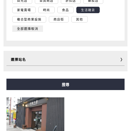
百元店
百貨商店
折扣店
藥妝店
家電賣場
時尚
食品
生活雜貨
複合型商業設施
商店街
其他
全部選擇∕取消
選擇站名
御堂筋線
谷町線
四橋線
中央線
千日前線
搜尋
堺筋線
長堀鶴見綠地線
今里筋線
新電車