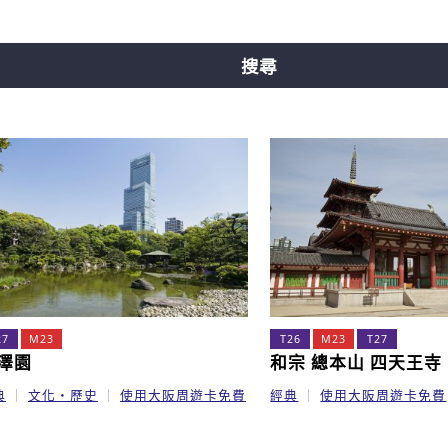
線
中央線
千日前線
堺筋線
新電車
搜尋
27
M23
T26
M23
T27
澤園
和宗 總本山 四天王寺
典
文化・歷史
使用大阪周遊卡免費
經典
使用大阪周遊卡免費