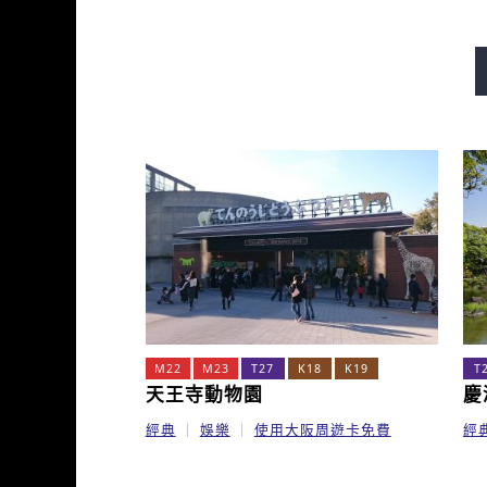
御堂筋線
谷町線
四橋
長堀鶴見綠地線
今里筋線
M22
M23
T27
K18
K19
T
天王寺動物園
慶
經典
娛樂
使用大阪周遊卡免費
經