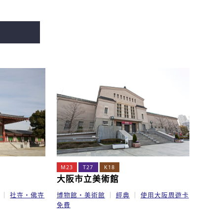
M23
T27
K18
大阪市立美術館
社寺・佛寺
博物館・美術館
經典
使用大阪周遊卡
免費