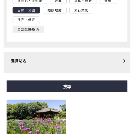
博物館・美術館
經典
文化・歷史
娛樂
自然・公園
拍照地點
流行文化
社寺・佛寺
全部選擇∕取消
選擇站名
御堂筋線
谷町線
四橋線
中央線
千日前線
搜尋
堺筋線
長堀鶴見綠地線
今里筋線
新電車