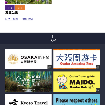
T13
I14
城北公園
自然・公園
拍照地點