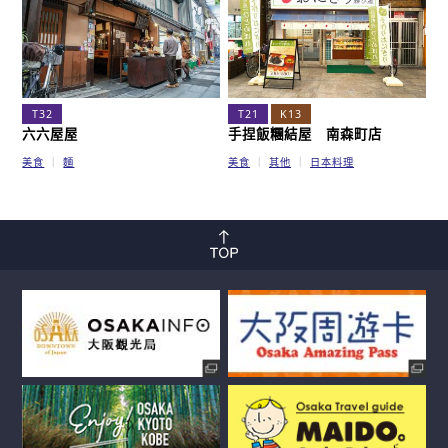
T32
T21
K13
六六屋屋
手捏飯糰結屋 南森町店
美食
麵
美食
其他
日本料理