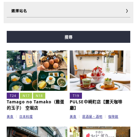
選擇站名
御堂筋線
谷町線
四橋線
中央線
千日前線
搜尋
堺筋線
長堀鶴見綠地線
今里筋線
新電車
T24
N17
N18
T19
Tamago no Tamako（雞蛋
PULSE中崎町店【露天咖啡
的玉子） 空堀店
廳】
美食
日本料理
美食
居酒屋・酒吧
咖啡館