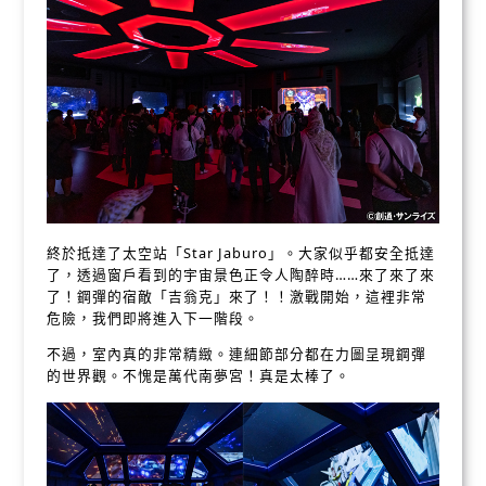
終於抵達了太空站「Star Jaburo」。大家似乎都安全抵達
了，透過窗戶看到的宇宙景色正令人陶醉時……來了來了來
了！鋼彈的宿敵「吉翁克」來了！！激戰開始，這裡非常
危險，我們即將進入下一階段。
不過，室內真的非常精緻。連細節部分都在力圖呈現鋼彈
的世界觀。不愧是萬代南夢宮！真是太棒了。