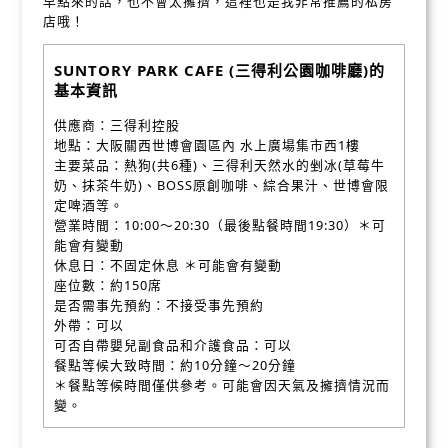
早點來的話，也不會太擁擠，這裡也是我非常推薦的私房
店哦！
SUNTORY PARK CAFE (三得利公園咖啡廳)的
基本資訊
供應商：三得利控股
地點：大阪關西世博會園區內 水上廣場集市西1樓
主要菜品：熱狗(共6種)、三得利天然水的剉冰(草莓牛
奶、抹茶牛奶)、BOSS原創咖啡、綜合果汁、世博會限
定啤酒等。
營業時間：10:00～20:30（最後點餐時間19:30）＊可
能會有變動
休息日：不固定休息 ＊可能會有變動
座位數：約150席
是否需事先預約：不接受事先預約
外帶：可以
可否自帶嬰兒副食品和介護食品：可以
餐點等候大致時間：約10分鐘～20分鐘
＊餐點等候時間僅供參考。可能會因天氣及擁擠情況而
變。