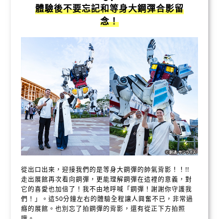
體驗後不要忘記和等身大鋼彈合影留
念！
從出口出來，迎接我們的是等身大鋼彈的帥氣背影！！!!
走出展館再次看向鋼彈，更能理解鋼彈在這裡的意義，對
它的喜愛也加倍了！我不由地呼喊「鋼彈！謝謝你守護我
們！」。這50分鐘左右的體驗全程讓人興奮不已，非常過
癮的展館。也別忘了拍鋼彈的背影，還有從正下方拍照
哦。