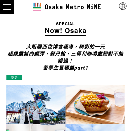
SPECIAL
Now! Osaka
大阪關西世博會報導，精彩的一天
超級震撼的鋼彈、蘇丹館、三得利咖啡廳絕對不能
錯過！
留學生夏瑪篇part1
夢島