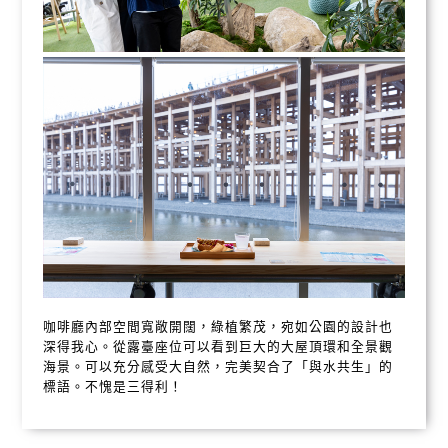
咖啡廳內部空間寬敞開闊，綠植繁茂，宛如公園的設計也
深得我心。從露臺座位可以看到巨大的大屋頂環和全景觀
海景。可以充分感受大自然，完美契合了「與水共生」的
標語。不愧是三得利！