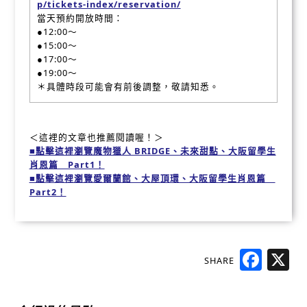
p/tickets-index/reservation/
當天預約開放時間：
●12:00～
●15:00～
●17:00～
●19:00～
＊具體時段可能會有前後調整，敬請知悉。
＜這裡的文章也推薦閱讀喔！＞
■點擊這裡瀏覽魔物獵人 BRIDGE、未來甜點、大阪留學生
肖恩篇 Part1！
■點擊這裡瀏覽愛爾蘭館、大屋頂環、大阪留學生肖恩篇
Part2！
SHARE
Faceb
X