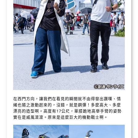
在西門方向，讓我們在看見的瞬間就不由得發出讚嘆、情
緒也隨之激動起來的，沒錯，就是鋼彈！多麼高大、多麼
漂亮的造型啊。高度有17公尺，單膝跪地高舉手臂的姿勢
實在是威風凜凜。原來是這麼巨大的機動戰士啊。