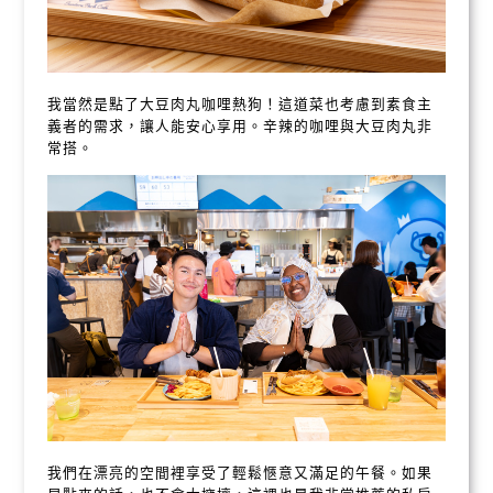
我當然是點了大豆肉丸咖哩熱狗！這道菜也考慮到素食主
義者的需求，讓人能安心享用。辛辣的咖哩與大豆肉丸非
常搭。
我們在漂亮的空間裡享受了輕鬆愜意又滿足的午餐。如果