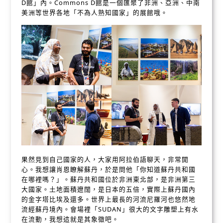
D館」內。Commons D館是一個匯聚了非洲、亞洲、中南
美洲等世界各地「不為人熟知國家」的展館哦。
果然見到自己國家的人，大家用阿拉伯語聊天，非常開
心。我想讓肖恩瞭解蘇丹，於是問他「你知道蘇丹共和國
在哪裡嗎？」。蘇丹共和國位於非洲東北部，是非洲第三
大國家。土地面積遼闊，是日本的五倍，實際上蘇丹國內
的金字塔比埃及還多。世界上最長的河流尼羅河也悠然地
流經蘇丹境內。會場裡「SUDAN」很大的文字雕塑上有水
在流動，我想這就是其象徵吧。