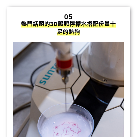
05
熱門話題的3D脈脈檸檬水搭配份量十
足的熱狗