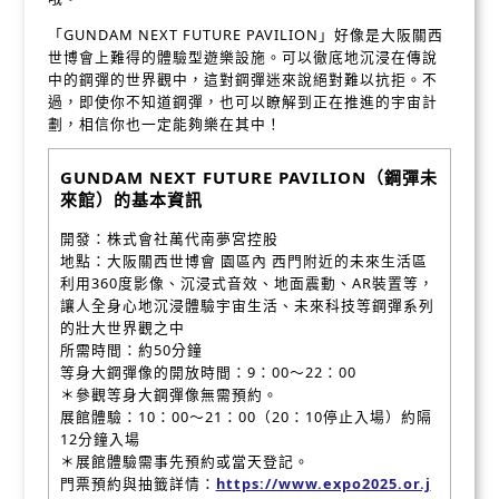
「GUNDAM NEXT FUTURE PAVILION」好像是大阪關西
世博會上難得的體驗型遊樂設施。可以徹底地沉浸在傳說
中的鋼彈的世界觀中，這對鋼彈迷來說絕對難以抗拒。不
過，即使你不知道鋼彈，也可以瞭解到正在推進的宇宙計
劃，相信你也一定能夠樂在其中！
GUNDAM NEXT FUTURE PAVILION（鋼彈未
來館）的基本資訊
開發：株式會社萬代南夢宮控股
地點：大阪關西世博會 園區內 西門附近的未來生活區
利用360度影像、沉浸式音效、地面震動、AR裝置等，
讓人全身心地沉浸體驗宇宙生活、未來科技等鋼彈系列
的壯大世界觀之中
所需時間：約50分鐘
等身大鋼彈像的開放時間：9：00～22：00
＊參觀等身大鋼彈像無需預約。
展館體驗：10：00～21：00（20：10停止入場）約隔
12分鐘入場
＊展館體驗需事先預約或當天登記。
門票預約與抽籤詳情：
https://www.expo2025.or.j