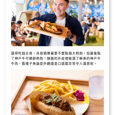
還得吃個主食。肖恩猶豫著要不要點個大熱狗，但最後點
了神戶牛可樂餅熱狗！酥脆的外皮裡裝滿了鮮美的神戶牛
牛肉，看樣子無論是外觀還是口感都非常令人滿意呢。