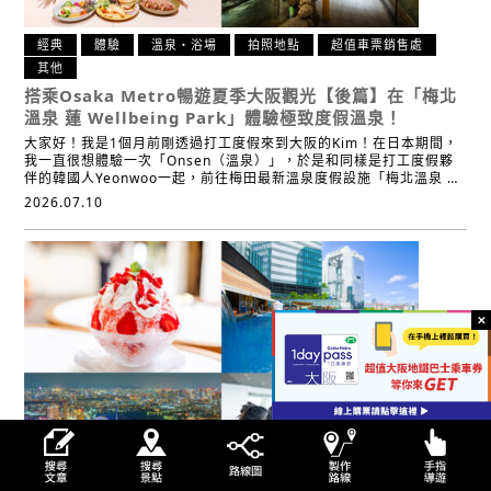
經典
體驗
溫泉・浴場
拍照地點
超值車票銷售處
其他
搭乘Osaka Metro暢遊夏季大阪觀光【後篇】
在「梅北
溫泉 蓮 Wellbeing Park」體驗極致度假溫泉！
大家好！我是1個月前剛透過打工度假來到大阪的Kim！在日本期間，
我一直很想體驗一次「Onsen（溫泉）」，於是和同樣是打工度假夥
伴的韓國人Yeonwoo一起，前往梅田最新溫泉度假設施「梅北溫泉 …
2026.07.10