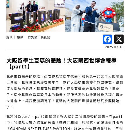
Fac
經典
娛樂
博覧会・展覧会
2025.07.18
大阪留學生夏瑪的體驗！大阪關西世博會報導
【part1】
我是來自蘇丹的夏瑪，這次作為留學生代表，和肖恩一起逛了大阪關西
世博會。我來日本已經有五年了，正在大學從事醫療生物學研究。聽到
這次採訪的消息，我簡直欣喜若狂，終於有機會去我很盼望的世博會
了。從小我就非常喜歡日本的動漫，我所熟悉的動漫英雄也活躍在這次
世博會上，讓我更加期待了！夏瑪的大阪關西世博會體驗終於要開始
了！
我將分為part1、part2兩個部分與大家分享我體驗後的感想。在part1
中，我將為大家介紹我的故鄉「蘇丹共和國」的展館、動漫迷必打卡的
「GUNDAM NEXT FUTURE PAVILION」以及在午餐時間前往的「三得