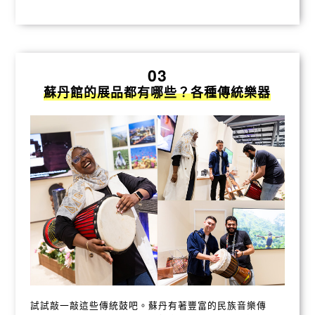
03
蘇丹館的展品都有哪些？各種傳統樂器
試試敲一敲這些傳統鼓吧。蘇丹有著豐富的民族音樂傳