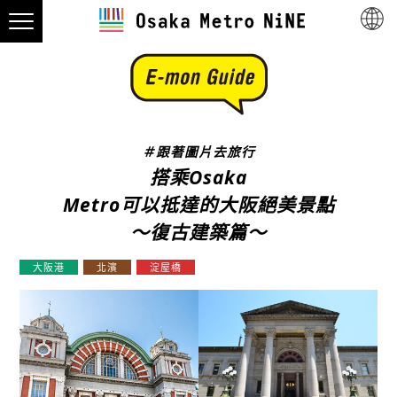
＃跟著圖片去旅行
搭乘Osaka
Metro可以抵達的大阪絕美景點
～復古建築篇～
大阪港
北濱
淀屋橋