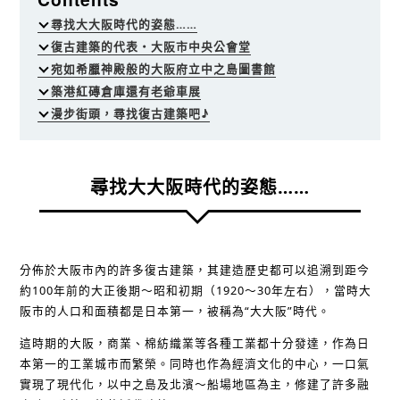
尋找大大阪時代的姿態……
復古建築的代表・大阪市中央公會堂
宛如希臘神殿般的大阪府立中之島圖書館
築港紅磚倉庫還有老爺車展
漫步街頭，尋找復古建築吧♪
尋找大大阪時代的姿態……
分佈於大阪市內的許多復古建築，其建造歷史都可以追溯到距今
約100年前的大正後期～昭和初期（1920～30年左右），當時大
阪市的人口和面積都是日本第一，被稱為“大大阪”時代。
這時期的大阪，商業、棉紡織業等各種工業都十分發達，作為日
本第一的工業城市而繁榮。同時也作為經濟文化的中心，一口氣
實現了現代化，以中之島及北濱～船場地區為主，修建了許多融