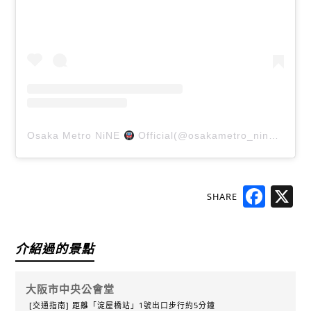
Osaka Metro NiNE
Official(@osakametro_nine)がシェアした投稿
SHARE
Faceb
X
介紹過的景點
大阪市中央公會堂
[交通指南] 距離「淀屋橋站」1號出口步行約5分鐘