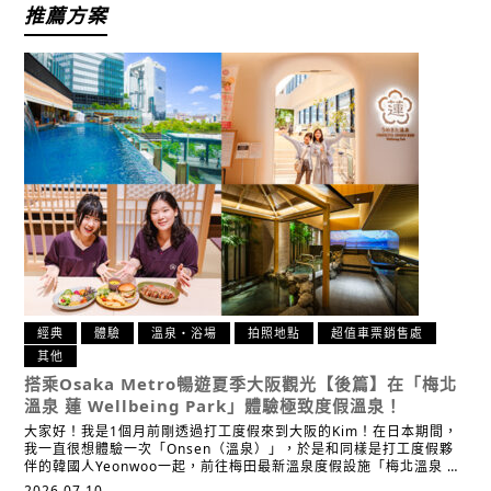
推薦方案
經典
體驗
溫泉・浴場
拍照地點
超值車票銷售處
其他
搭乘Osaka Metro暢遊夏季大阪觀光【後篇】
在「梅北
溫泉 蓮 Wellbeing Park」體驗極致度假溫泉！
大家好！我是1個月前剛透過打工度假來到大阪的Kim！在日本期間，
我一直很想體驗一次「Onsen（溫泉）」，於是和同樣是打工度假夥
伴的韓國人Yeonwoo一起，前往梅田最新溫泉度假設施「梅北溫泉 …
2026.07.10