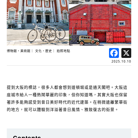
Fac
博物館・美術館
文化・歷史
拍照地點
2025.10.10
提到大阪的標誌，很多人都會想到道頓堀或是通天閣吧。大阪這
座城市給人一種熱鬧華麗的印象，但你知道嗎，其實大阪也保留
著許多能夠感受到昔日美好時代的近代建築。在稍微遠離繁華街
的地方，就可以體驗到洋溢著昔日風情、雅致復古的街景。
Contents