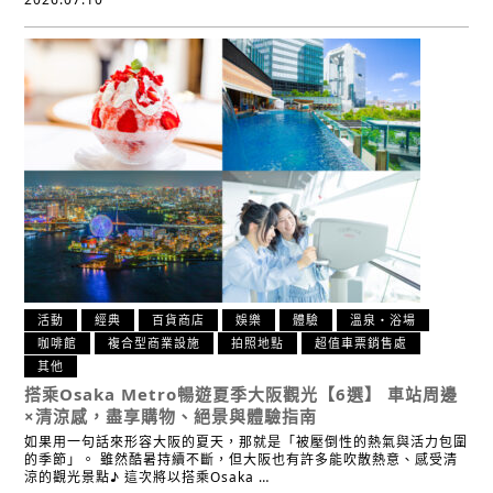
活動
經典
百貨商店
娛樂
體驗
溫泉・浴場
咖啡館
複合型商業設施
拍照地點
超值車票銷售處
其他
搭乘Osaka Metro暢遊夏季大阪觀光【6選】
車站周邊
×清涼感，盡享購物、絕景與體驗指南
如果用一句話來形容大阪的夏天，那就是「被壓倒性的熱氣與活力包圍
的季節」。 雖然酷暑持續不斷，但大阪也有許多能吹散熱意、感受清
涼的觀光景點♪ 這次將以搭乘Osaka …