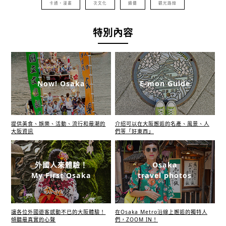
卡通・漫畫
次文化
續攤
觀光路線
特別內容
Now! Osaka
E-mon Guide
提供美食、娛樂、活動、流行和最潮的
介绍可以在大阪邂逅的名產、風景、人
大阪資訊
們等「好東西」
外國人來體驗！
Osaka
My First Osaka
travel photos
讓各位外國遊客感動不已的大阪體驗！
在Osaka Metro沿線上邂逅的獨特人
傾聽最真實的心聲
們，ZOOM IN！