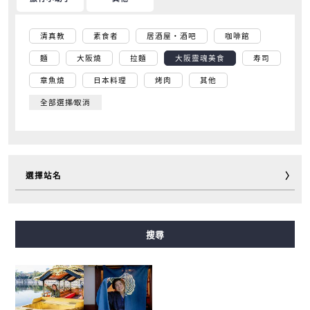
清真教
素食者
居酒屋・酒吧
咖啡館
麵
大阪燒
拉麵
大阪靈魂美食
寿司
章魚燒
日本料理
烤肉
其他
全部選擇∕取消
選擇站名
御堂筋線
谷町線
四橋線
中央線
千日前線
搜尋
堺筋線
長堀鶴見綠地線
今里筋線
新電車