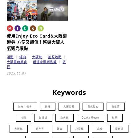
使用Enjoy Eco Card&大阪樂
遊券
方便又超值！巡遊大阪人
氣觀光景點
活動
經典
大阪燒
拍照地點
大阪靈魂美食
超值車票銷售處
旅
行
2025.11.07
Keywords
社寺・佛寺
神社
大阪特產
日式點心
夜生活
拉麵
道頓堀
商店街
Osaka Metro
梅田
大阪城
新世界
難波
心斎橋
遊船
章魚燒