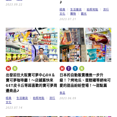
♪
2023.09.22
經典
生活雜貨
拍照地點
流行
文化
購物
觀光
2023.07.21
出發前往大阪寶可夢中心DX＆
日本的自動販賣機進一步升
寶可夢咖啡廳！～店鋪篇
快來
級！？
烤地瓜、蛋糕罐等絕味可
GET皮卡丘等超喜歡的寶可夢周
愛的甜品紛紛登場！～甜點篇
邊商品♪
食品
經典
生活雜貨
拍照地點
流行
2023.06.09
文化
2023.07.14