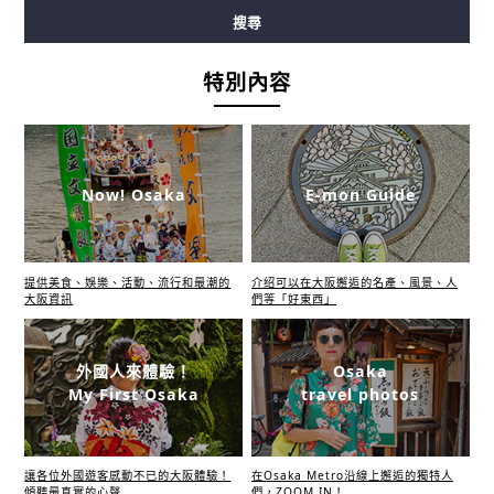
搜尋
堺筋線
長堀鶴見綠地線
今里筋線
新電車
特別內容
Now! Osaka
E-mon Guide
提供美食、娛樂、活動、流行和最潮的
介绍可以在大阪邂逅的名產、風景、人
大阪資訊
們等「好東西」
外國人來體驗！
Osaka
My First Osaka
travel photos
讓各位外國遊客感動不已的大阪體驗！
在Osaka Metro沿線上邂逅的獨特人
傾聽最真實的心聲
們，ZOOM IN！