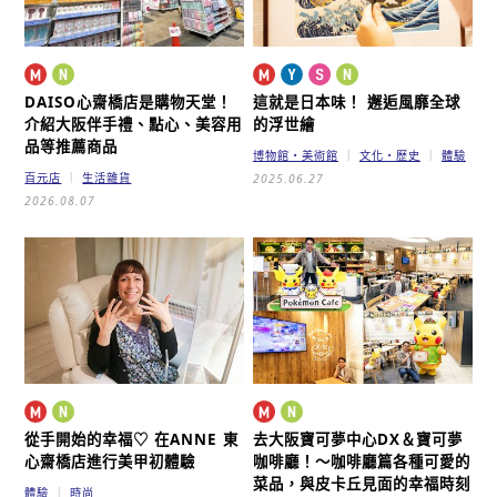
DAISO心齋橋店是購物天堂！
這就是日本味！
邂逅風靡全球
介紹大阪伴手禮、點心、美容用
的浮世繪
品等推薦商品
博物館・美術館
文化・歷史
體驗
百元店
生活雜貨
2025.06.27
2026.08.07
從手開始的幸福♡
在ANNE 東
去大阪寶可夢中心DX＆寶可夢
心齋橋店進行美甲初體驗
咖啡廳！～咖啡廳篇
各種可愛的
菜品，與皮卡丘見面的幸福時刻
體驗
時尚