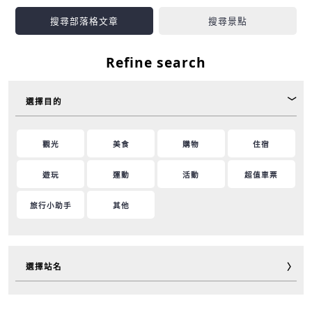
搜尋部落格文章
搜尋景點
Refine search
選擇目的
觀光
美食
購物
住宿
遊玩
運動
活動
超值車票
旅行小助手
其他
選擇站名
御堂筋線
谷町線
四橋線
中央線
千日前線