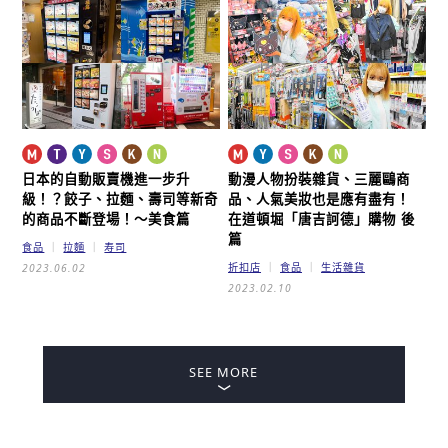
日本的自動販賣機進一步升
動漫人物扮裝雜貨、三麗鷗商
級！？
餃子、拉麵、壽司等新奇
品、人氣美妝也是應有盡有！
的商品不斷登場！～美食篇
在道頓堀「唐吉訶德」購物 後
篇
食品
拉麵
寿司
折扣店
食品
生活雜貨
2023.06.02
2023.02.10
SEE MORE