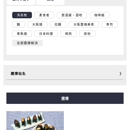
清真教
素食者
居酒屋・酒吧
咖啡館
麵
大阪燒
拉麵
大阪靈魂美食
寿司
章魚燒
日本料理
烤肉
其他
全部選擇∕取消
選擇站名
御堂筋線
谷町線
四橋線
中央線
千日前線
搜尋
堺筋線
長堀鶴見綠地線
今里筋線
新電車