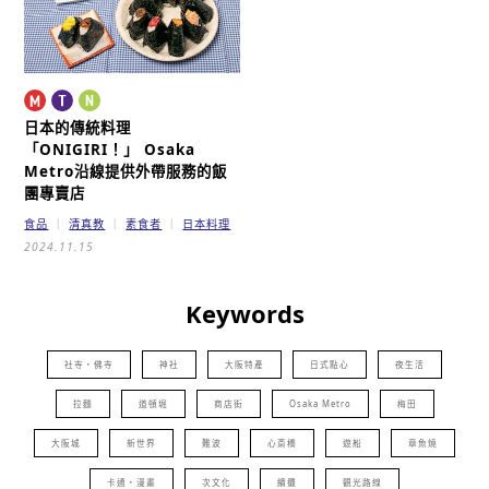
日本的傳統料理
「ONIGIRI！」
Osaka
Metro沿線提供外帶服務的飯
團專賣店
食品
清真教
素食者
日本料理
2024.11.15
Keywords
社寺・佛寺
神社
大阪特產
日式點心
夜生活
拉麵
道頓堀
商店街
Osaka Metro
梅田
大阪城
新世界
難波
心斎橋
遊船
章魚燒
卡通・漫畫
次文化
續攤
觀光路線