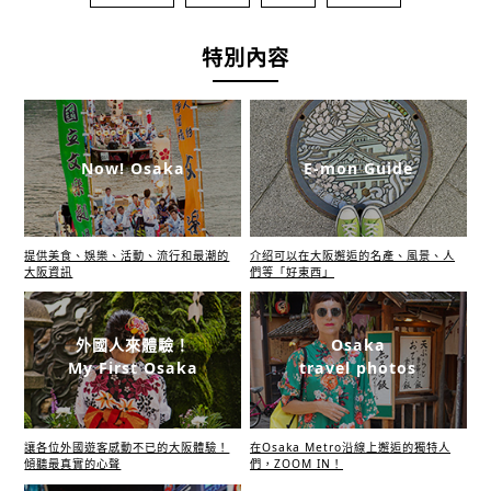
特別內容
Now! Osaka
E-mon Guide
提供美食、娛樂、活動、流行和最潮的
介绍可以在大阪邂逅的名產、風景、人
大阪資訊
們等「好東西」
外國人來體驗！
Osaka
My First Osaka
travel photos
讓各位外國遊客感動不已的大阪體驗！
在Osaka Metro沿線上邂逅的獨特人
傾聽最真實的心聲
們，ZOOM IN！