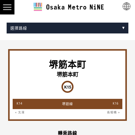
選擇路線
Midosuji Line
Tanimachi Line
Yotsubashi Line
Chuo Line
Sennichimae Line
Sakaisuji Line
Nagahori Tsurumi-ryokuchi Line
Imazatosuji Line
New Tram
堺筋本町
堺筋本町
K15
K14
堺筋線
K16
« 北濱
長堀橋 »
轉乘路線