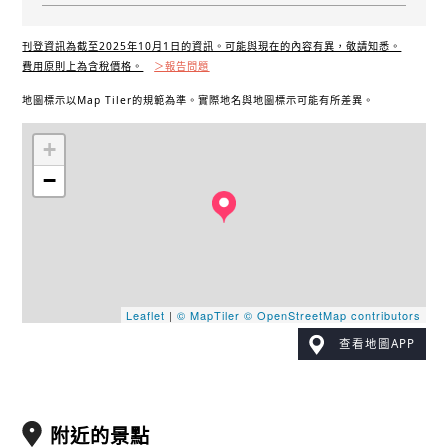
刊登資訊為截至2025年10月1日的資訊。可能與現在的內容有異，敬請知悉。
費用原則上為含稅價格。
＞報告問題
地圖標示以Map Tiler的規範為準。實際地名與地圖標示可能有所差異。
+
−
Leaflet
|
© MapTiler
© OpenStreetMap contributors
查看地圖APP
附近的景點