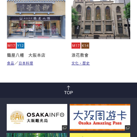
M17
Y12
M17
K14
鶴屋八幡 大阪本店
浪花教會
食品
日本料理
文化・歷史