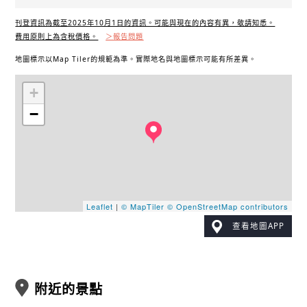
刊登資訊為截至2025年10月1日的資訊。可能與現在的內容有異，敬請知悉。
費用原則上為含稅價格。
＞報告問題
地圖標示以Map Tiler的規範為準。實際地名與地圖標示可能有所差異。
+
−
Leaflet
|
© MapTiler
© OpenStreetMap contributors
查看地圖APP
附近的景點