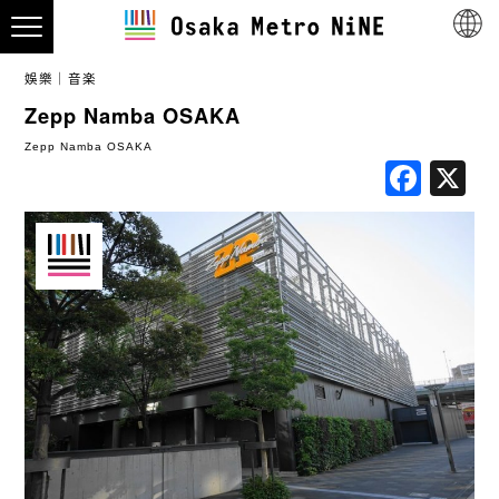
娛樂
音楽
Zepp Namba OSAKA
Zepp Namba OSAKA
Fac