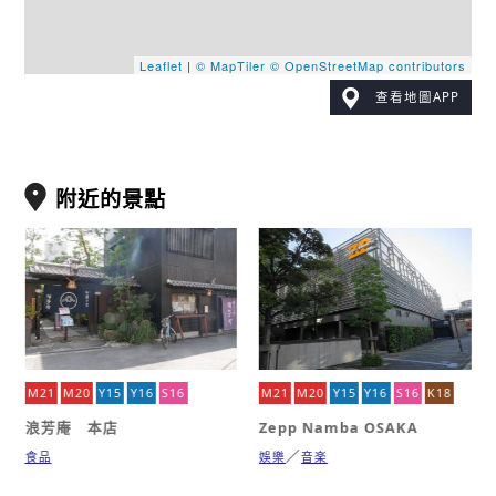
Leaflet
|
© MapTiler
© OpenStreetMap contributors
查看地圖APP
附近的景點
M21
M20
Y15
Y16
S16
M21
M20
Y15
Y16
S16
K18
浪芳庵 本店
Zepp Namba OSAKA
食品
娛樂
音楽