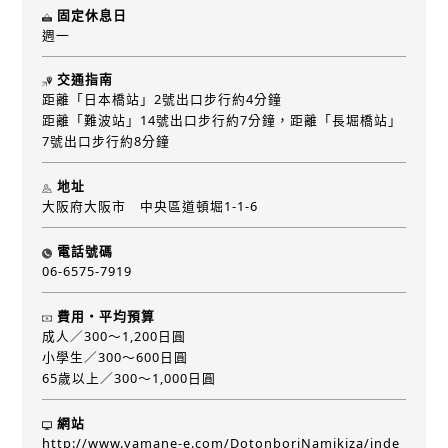
固定休息日
週一
交通指南
距離「日本橋站」2號出口步行約4分鐘
距離「難波站」14號出口步行約7分鐘，距離「長堀橋站」
7號出口步行約8分鐘
地址
大阪府大阪市 中央區道頓堀1-1-6
電話號碼
06-6575-7919
費用・平均預算
成人／300～1,200日圓
小學生／300～600日圓
65歲以上／300～1,000日圓
網站
http://www.yamane-e.com/DotonboriNamikiza/inde