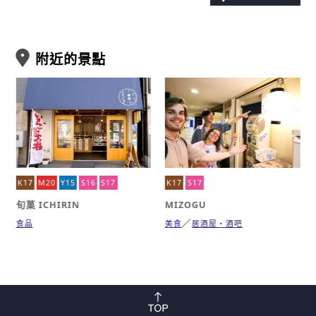
附近的景點
K17
M20
Y15
S16
S17
K17
S17
旬菓 ICHIRIN
MIZOGU
食品
美食
居酒屋・酒吧