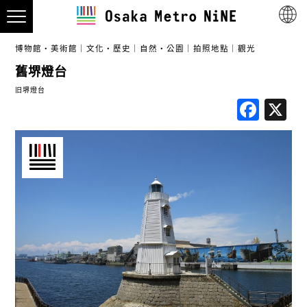
博物館・美術館
文化・歷史
自然・公園
拍照地點
觀光
舊堺燈台
旧堺燈台
Fac