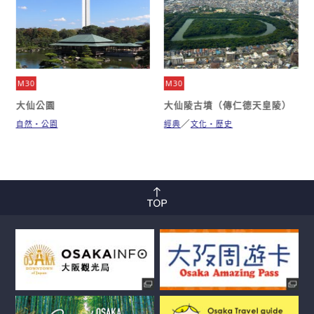
M30
M30
大仙公園
大仙陵古墳（傳仁德天皇陵）
自然・公園
經典
文化・歷史