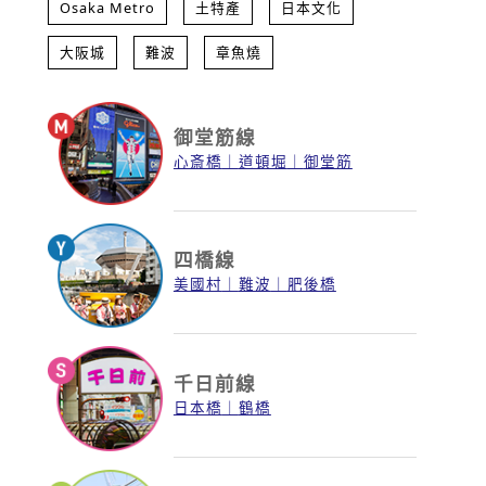
Osaka Metro
土特產
日本文化
大阪城
難波
章魚燒
御堂筋線
心斎橋
道頓堀
御堂筋
四橋線
美國村
難波
肥後橋
千日前線
日本橋
鶴橋