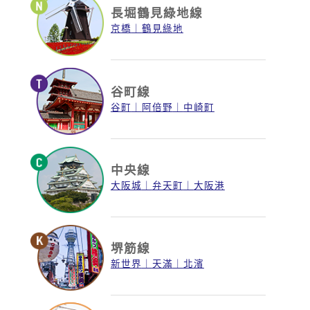
長堀鶴見綠地線
京橋
鶴見綠地
谷町線
谷町
阿倍野
中崎町
中央線
大阪城
弁天町
大阪港
堺筋線
新世界
天滿
北濱