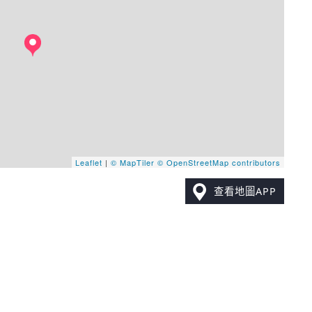
Leaflet
|
© MapTiler
© OpenStreetMap contributors
查看地圖APP