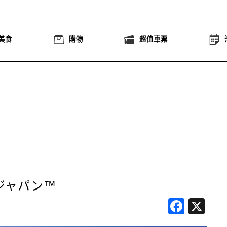
美食
購物
超值車票
ジャパン™
Face
X