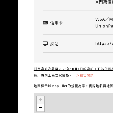
※門票價
VISA／M
信用卡
UnionP
https://
網站
刊登資訊為截至2025年10月1日的資訊。可能與
費用原則上為含稅價格。
＞報告問題
地圖標示以Map Tiler的規範為準。實際地名與
+
−