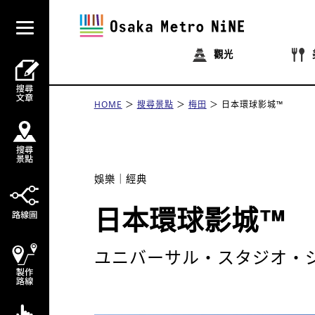
觀光
HOME
搜尋景點
梅田
日本環球影城™
娛樂
經典
日本環球影城™
ユニバーサル・スタジオ・