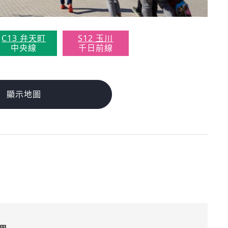
C13 弁天町
S12 玉川
中央線
千日前線
顯示地圖