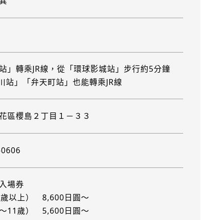
異
站」轉乘JR線，從「環球影城站」步行約5分鐘
川站」「弁天町站」也能轉乘JR線
花區櫻島２丁目１－３３
-0606
入場券
歲以上） 8,600日圓～
11歲） 5,600日圓～