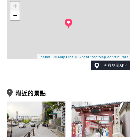
+
−
Leaflet
|
© MapTiler
© OpenStreetMap contributors
查看地圖APP
附近的景點