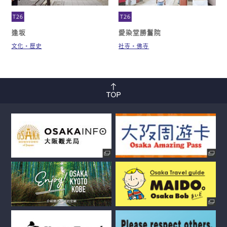
T26
T26
逢坂
愛染堂勝鬘院
文化・歷史
社寺・佛寺