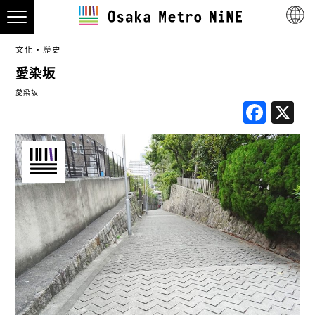
文化・歷史
愛染坂
愛染坂
Fac