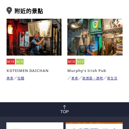
附近的景點
M19
N15
M19
N15
KOTEIMEN DAICHAN
Murphy‘s Irish Pub
美食
拉麵
美食
居酒屋・酒吧
夜生活