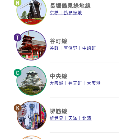
長堀鶴見綠地線
京橋
鶴見綠地
谷町線
谷町
阿倍野
中崎町
中央線
大阪城
弁天町
大阪港
堺筋線
新世界
天滿
北濱