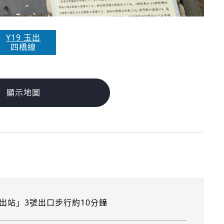
Y19 玉出
四橋線
顯示地圖
出站」3號出口步行約10分鐘