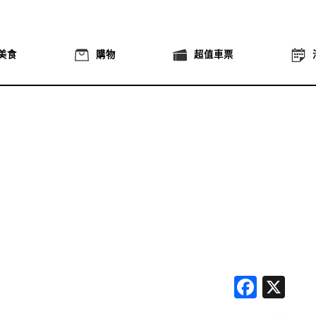
美食
購物
超值車票
Face
X