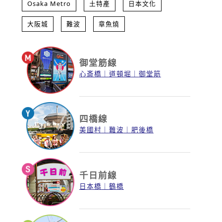
Osaka Metro
土特產
日本文化
大阪城
難波
章魚燒
御堂筋線
心斎橋
道頓堀
御堂筋
四橋線
美國村
難波
肥後橋
千日前線
日本橋
鶴橋