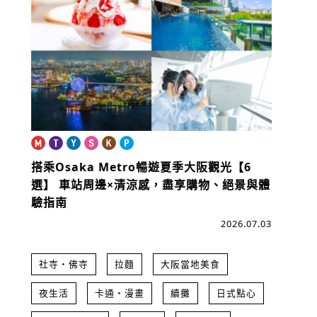
搭乘Osaka Metro暢遊夏季大阪觀光【6
選】
車站周邊×清涼感，盡享購物、絕景與體
驗指南
2026.07.03
社寺・佛寺
拉麵
大阪當地美食
夜生活
卡通・漫畫
續攤
日式點心