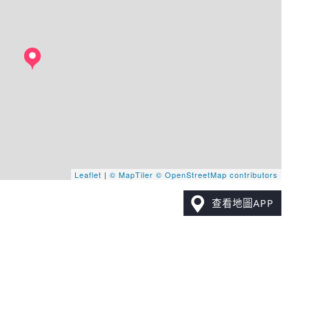
Leaflet
|
© MapTiler
© OpenStreetMap contributors
查看地圖APP