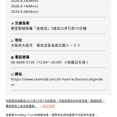
2026.8.24(Mon)
2026.9.14(Mon)
2026.9.28(Mon)
交通指南
御堂筋線距離「長居站」3號出口步行約10分鐘
地址
大阪府大阪市 東住吉區長居公園１－２３
電話號碼
06-6699-5120（12:00～20:00）※休園日を除く
網站
https://www.teamlab.art/zh-hant/e/botanicalgarde
n/
刊登資訊為截至2025年10月1日的資訊。可能與現在的內容有異，敬請知悉。
費用原則上為含稅價格。
＞報告問題
地圖標示以Map Tiler的規範為準。實際地名與地圖標示可能有所差異。