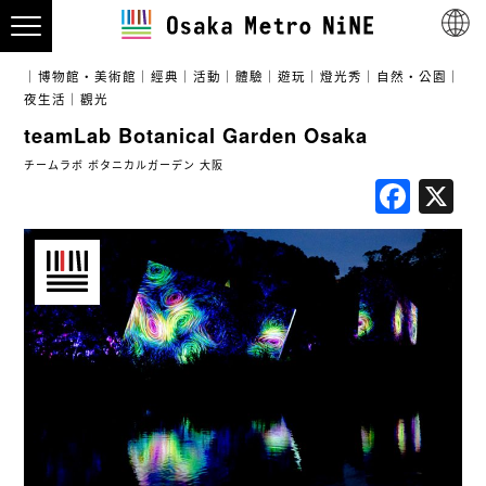
博物館・美術館
經典
活動
體驗
遊玩
燈光秀
自然・公園
夜生活
觀光
teamLab Botanical Garden Osaka
チームラボ ボタニカルガーデン 大阪
Fac