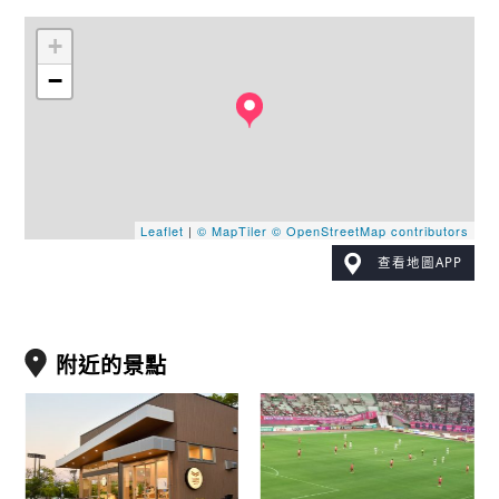
+
−
Leaflet
|
© MapTiler
© OpenStreetMap contributors
查看地圖APP
附近的景點