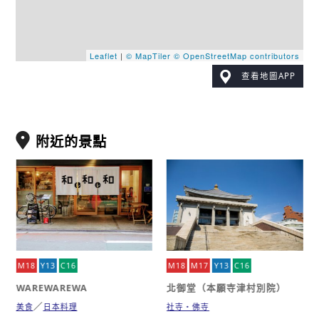
Leaflet
|
© MapTiler
© OpenStreetMap contributors
查看地圖APP
附近的景點
M18
Y13
C16
M18
M17
Y13
C16
WAREWAREWA
北御堂（本願寺津村別院）
美食
日本料理
社寺・佛寺