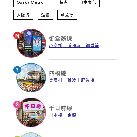
Osaka Metro
土特產
日本文化
大阪城
難波
章魚燒
御堂筋線
心斎橋
道頓堀
御堂筋
四橋線
美國村
難波
肥後橋
千日前線
日本橋
鶴橋