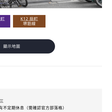
崎町
K12 扇町
線
堺筋線
顯示地圖
三
有不定期休息（需確認官方部落格）