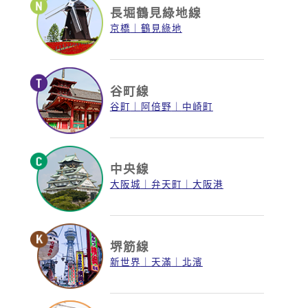
長堀鶴見綠地線
京橋
鶴見綠地
谷町線
谷町
阿倍野
中崎町
中央線
大阪城
弁天町
大阪港
堺筋線
新世界
天滿
北濱