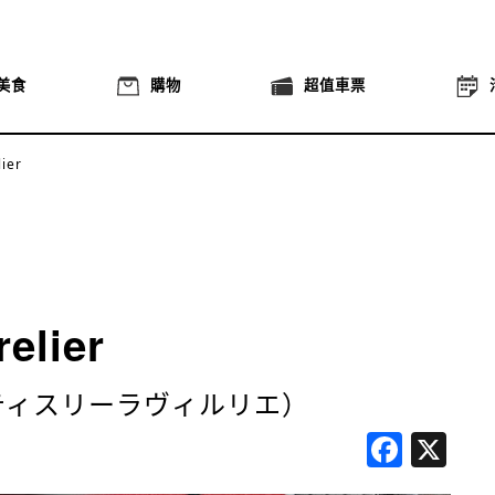
美食
購物
超值車票
lier
relier
ier（パティスリーラヴィルリエ）
Face
X