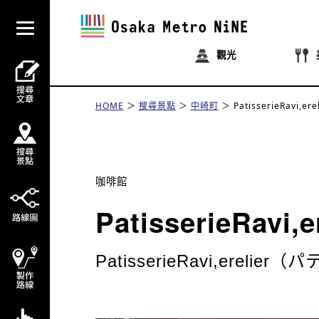
觀光
HOME
搜尋景點
中崎町
PatisserieRavi,ere
咖啡館
PatisserieRavi,e
PatisserieRavi,erel