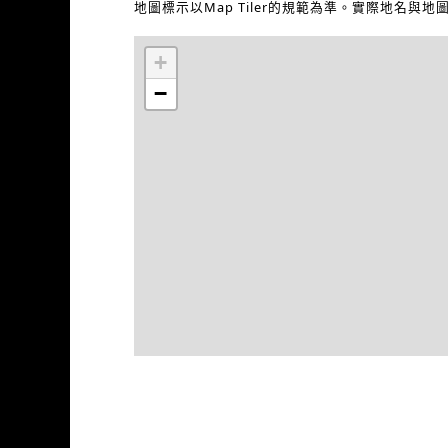
地圖標示以Map Tiler的規範為準。實際地名與
+
−