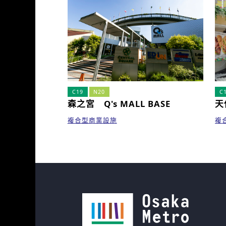
C19
N20
C
森之宮 Q's MALL BASE
天
複合型商業設施
複