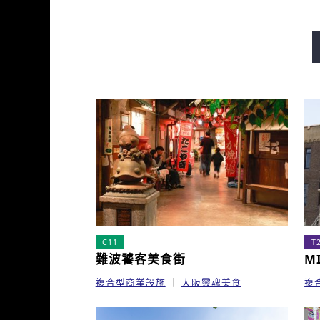
御堂筋線
谷町線
四橋
長堀鶴見綠地線
今里筋線
C11
T
難波饕客美食街
M
複合型商業設施
大阪靈魂美食
複