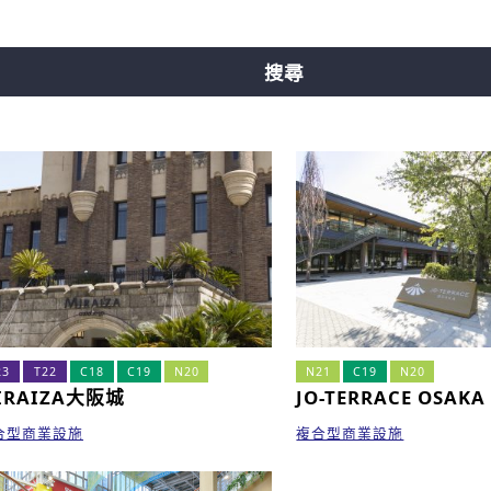
線
中央線
千日前線
堺筋線
新電車
搜尋
23
T22
C18
C19
N20
N21
C19
N20
IRAIZA大阪城
JO-TERRACE OSAKA
合型商業設施
複合型商業設施