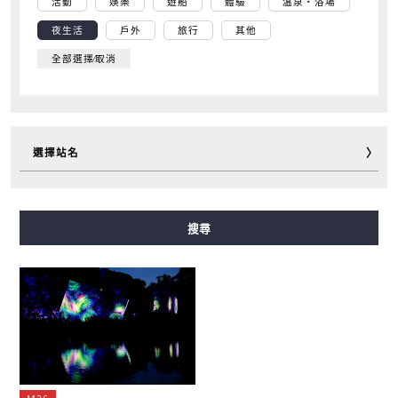
活動
娛樂
遊船
體驗
溫泉・浴場
夜生活
戶外
旅行
其他
全部選擇∕取消
選擇站名
御堂筋線
谷町線
四橋線
中央線
千日前線
搜尋
堺筋線
長堀鶴見綠地線
今里筋線
新電車