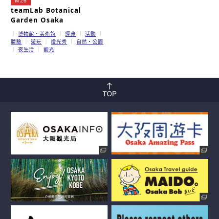
M26
teamLab Botanical
Garden Osaka
博物館・美術館
經典
活動
體驗
遊玩
燈光秀
自然・公園
夜生活
觀光