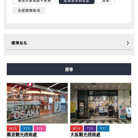
使用大阪周遊卡免費
超值車票銷售處
其他
全部選擇∕取消
選擇站名
御堂筋線
谷町線
四橋線
中央線
千日前線
搜尋
堺筋線
長堀鶴見綠地線
今里筋線
新電車
M20
Y15
S16
M16
T20
Y11
難波觀光諮詢處
大阪觀光諮詢處