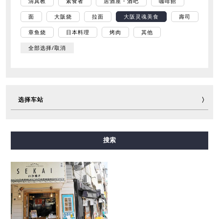
清真教
素食者
居酒屋・酒吧
咖啡館
面
大阪烧
拉面
大阪灵魂美食
壽司
章鱼烧
日本料理
烤肉
其他
全部选择/取消
选择车站
御堂筋线
谷町线
四桥线
中央线
千日前线
搜索
堺筋线
长堀鹤见绿地线
今里筋线
新电车