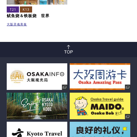
T21
K13
鱿鱼烧＆铁板烧 世界
大阪灵魂美食