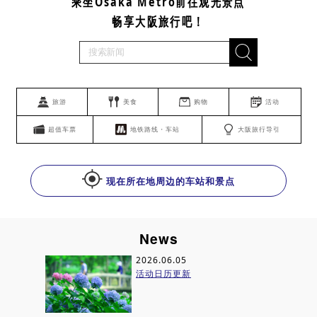
乘坐Osaka Metro前往观光景点
畅享大阪旅行吧！
旅游
美食
购物
活动
超值车票
地铁路线・车站
大阪旅行导引
现在所在地周边的车站和景点
News
2026.06.05
活动日历更新