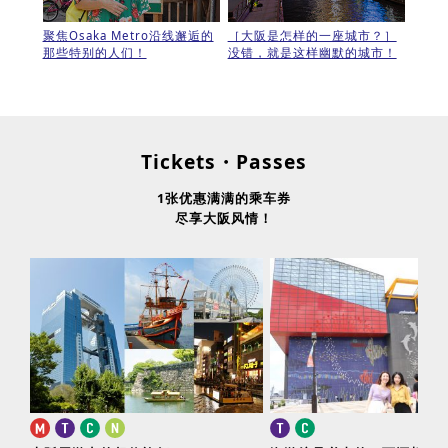
聚焦Osaka Metro沿线邂逅的
［大阪是怎样的一座城市？］
那些特别的人们！
没错，就是这样幽默的城市！
Tickets・Passes
1张优惠满满的乘车券
尽享大阪风情！