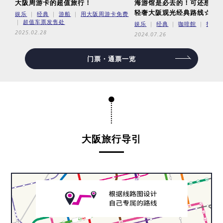
大阪周游卡的超值旅行！
海游馆是必去的！可还想要更
轻奢大阪观光经典路线☆
娱乐
经典
游船
用大阪周游卡免费
超值车票发售处
娱乐
经典
咖啡館
拍照
2025.02.28
2024.07.26
门票・通票一览
大阪旅行导引