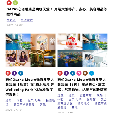
DAISO心斋桥店是购物天堂！
介绍大阪特产、点心、美容用品等
推荐商品
百元店
生活杂货
2026.08.07
乘坐Osaka Metro畅游夏季大
乘坐Osaka Metro畅游夏季大
阪观光【后篇】
在“梅北温泉 莲
阪观光【6选】
车站周边×清凉
Wellbeing Park”体验极致度
感，尽享购物、绝景与体验指南
假温泉！
活动
经典
百货商店
娱乐
体验
温泉·浴场
咖啡館
复合
经典
体验
温泉·浴场
拍照地
型商业设施
拍照地点
超值车票
点
超值车票发售处
其他
发售处
其他
2026.07.10
2026.07.03