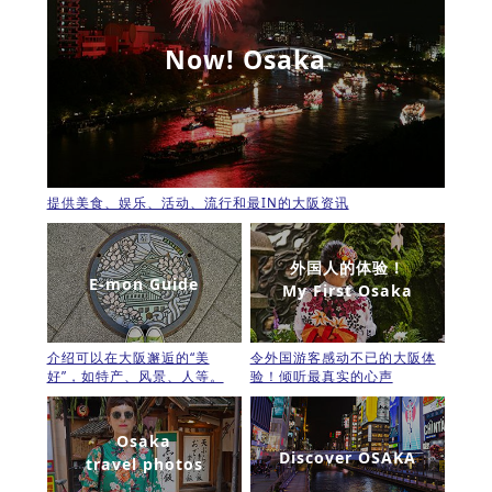
Now! Osaka
提供美食、娱乐、活动、流行和最IN的大阪资讯
外国人的体验！
E-mon Guide
My First Osaka
介绍可以在大阪邂逅的“美
令外国游客感动不已的大阪体
好”，如特产、风景、人等。
验！倾听最真实的心声
Osaka
Discover OSAKA
travel photos