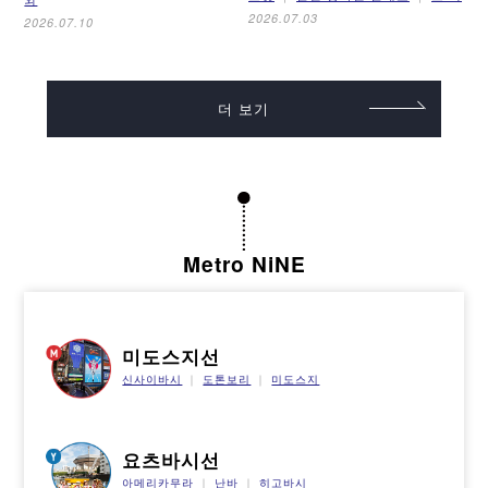
2026.07.03
2026.07.10
더 보기
Metro NiNE
미도스지선
신사이바시
도톤보리
미도스지
요츠바시선
아메리카무라
난바
히고바시