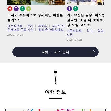
오사카 주유패스로 경제적인 여행을
가이유칸은 필수! 하지만 더
즐기자!
싶다면!!
조금 더 호화로운 
광 모델 코스☆
어뮤즈먼트
인기
크루즈
오사카 주
유패스로 무료 이용
할인 승차권 발매소
어뮤즈먼트
인기
찻집 ･ 
스팟
2025.02.28
2024.07.26
티켓 ・ 패스 안내
여행 정보