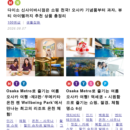
다이소 신사이바시점은 쇼핑 천국!
오사카 기념품부터 과자, 뷰
티 아이템까지 추천 상품 총정리
100엔샵
생활잡화
2026.08.07
Osaka Metro로 즐기는 여름
Osaka Metro로 즐기는 여름
오사카 여행 -제2편-
‘우메키타
오사카 여행!
역세권 × 시원함
온천 렌 Wellbeing Park’에서
으로 즐기는 쇼핑, 절경, 체험
만나는 최고의 리조트 온천 체
명소 6선
험!
액티비티
인기
백화점
엔터
테인먼트
체험
온천 ･ 사우나
인기
체험
온천 ･ 사우나
촬
찻집 ･ 카페
복합 상가
촬영
영 스팟
할인 승차권 발매소
그
스팟
할인 승차권 발매소
그 외
외