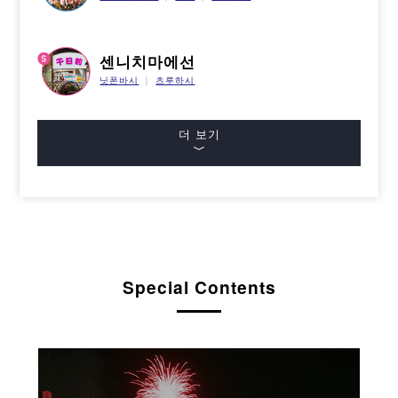
센니치마에선
닛폰바시
츠루하시
더 보기
Special Contents