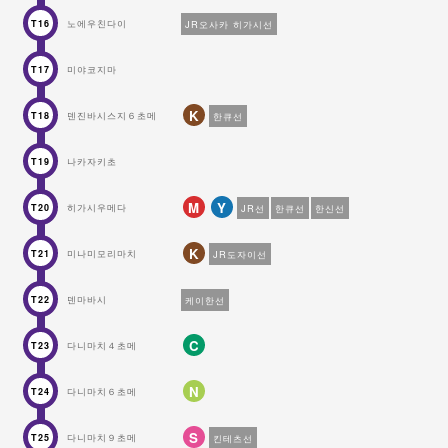
노에우친다이
JR오사카 히가시선
T16
미야코지마
T17
K
덴진바시스지６초메
한큐선
T18
나카자키초
T19
M
Y
히가시우메다
JR선
한큐선
한신선
T20
K
미나미모리마치
JR도자이선
T21
덴마바시
케이한선
T22
C
다니마치４초메
T23
N
다니마치６초메
T24
S
다니마치９초메
킨테츠선
T25