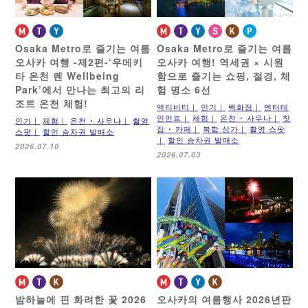
Osaka Metro로 즐기는 여름
Osaka Metro로 즐기는 여름
오사카 여행 -제2편-
‘우메키
오사카 여행!
역세권 × 시원
타 온천 렌 Wellbeing
함으로 즐기는 쇼핑, 절경, 체
Park’에서 만나는 최고의 리
험 명소 6선
조트 온천 체험!
액티비티
인기
백화점
엔터테
인먼트
체험
온천 ･ 사우나
찻
인기
체험
온천 ･ 사우나
촬영
집 ･ 카페
복합 상가
촬영 스팟
스팟
할인 승차권 발매소
할인 승차권 발매소
2026.07.10
2026.07.03
밤하늘에 핀 화려한 꽃
2026
오사카의 여름행사 2026년판