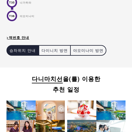
나가하라
T35
야오미나미
T36
>역번호 안내
승차위치 안내
다이니치 방면
야오미나미 방면
오사카 관광을 더욱 쾌적하게!
다니마치선
을(를) 이용한
추천 일정