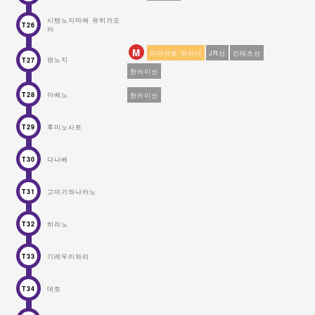
시텐노지마에 유히가오
T26
카
M
이마자토 라이너
JR선
킨테츠선
덴노지
T27
한카이선
아베노
한카이선
T28
후미노사토
T29
다나베
T30
고마가와나카노
T31
히라노
T32
기레우리와리
T33
데토
T34