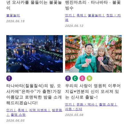
년 오사카를 물들이는 불꽃놀
텐진마츠리 · 타나바타 · 불꽃
이
빙수
불꽃놀이
인기
축제
불꽃놀이
찻집 ･ 카
페
2026.06.19
2026.06.12
타나바타(칠월칠석)의 밤,
오
우리의 사랑이 영원히 이루어
사카에“은하수”가 출현!
가장
지길♥
연분의 신이 모셔져 있
아름답고 로맨틱한 밤을
소개
는 신사로 출발~!
해드리겠습니다!
인기
문화 ･ 역사
촬영 스팟
사원・신사
인기
축제
지역 이벤트
밤문화
촬영 스팟
2026.05.08
2026.06.05