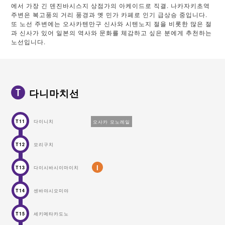
에서 가장 긴 덴진바시스지 상점가의 아케이드로 직결. 나카자키초역
주변은 복고풍의 거리 풍경과 옛 민가 카페로 인기 급상승 중입니다.
또 노선 주변에는 오사카텐만구 신사와 시텐노지 절을 비롯한 많은 절
과 신사가 있어 일본의 역사와 문화를 체감하고 싶은 분에게 추천하는
노선입니다.
다니마치선
다이니치
오사카 모노레일
T11
모리구치
T12
I
다이시바시이마이치
T13
센바야시오미야
T14
세키메타카도노
T15