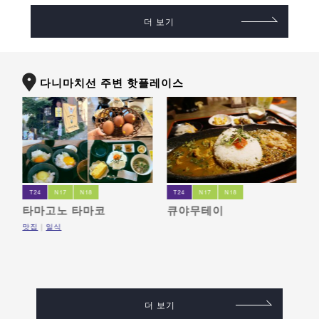
더 보기
다니마치선 주변 핫플레이스
T24
N17
N18
T24
N17
N18
타마고노 타마코
큐야무테이
M
맛집
일식
식
더 보기