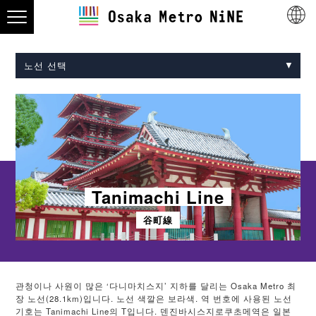
노선 선택
Midosuji Line
Tanimachi Line
Yotsubashi Line
Chuo Line
Sennichimae Line
Sakaisuji Line
Nagahori Tsurumi-ryokuchi Line
Imazatosuji Line
New Tram
Tanimachi Line
谷町線
관청이나 사원이 많은 ‘다니마치스지’ 지하를 달리는 Osaka Metro 최
장 노선(28.1km)입니다. 노선 색깔은 보라색. 역 번호에 사용된 노선
기호는 Tanimachi Line의 T입니다. 덴진바시스지로쿠초메역은 일본