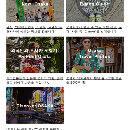
Now! Osaka
E-mon Guide
음식, 엔터테인먼트, 이벤트, 트렌드 등
오사카에서 만날 수 있는 여행 선물, 풍
오사카의 생생한 정보를 전합니다.
경, 사람 등 “E-mon”을 소개합니다.
외국인의 오사카 체험기!
Osaka
My First Osaka
Travel Photos
외국인분들이 감동한 오사카 체험! 솔직
오사카 메트로에서 만난 유니크한 모습
하고 생생한 반응을 전합니다.
을 ZOOM IN!
Discover OSAKA
‘오사카는 어떤 도시?’ 이렇게 유머러스