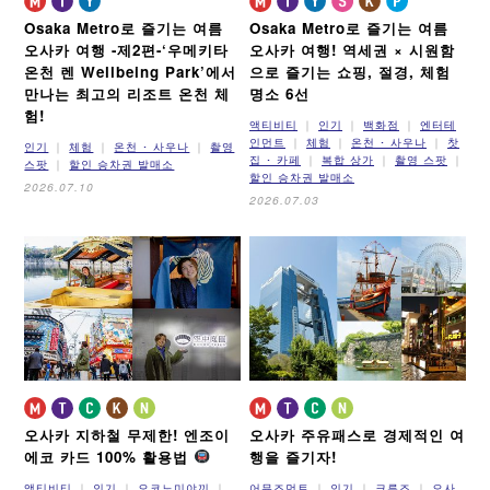
Osaka Metro로 즐기는 여름
Osaka Metro로 즐기는 여름
오사카 여행 -제2편-
‘우메키타
오사카 여행!
역세권 × 시원함
온천 렌 Wellbeing Park’에서
으로 즐기는 쇼핑, 절경, 체험
만나는 최고의 리조트 온천 체
명소 6선
험!
액티비티
인기
백화점
엔터테
인먼트
체험
온천 ･ 사우나
찻
인기
체험
온천 ･ 사우나
촬영
집 ･ 카페
복합 상가
촬영 스팟
스팟
할인 승차권 발매소
할인 승차권 발매소
2026.07.10
2026.07.03
오사카 지하철 무제한! 엔조이
오사카 주유패스로 경제적인 여
에코 카드 100% 활용법
행을 즐기자!
액티비티
인기
오코노미야끼
어뮤즈먼트
인기
크루즈
오사