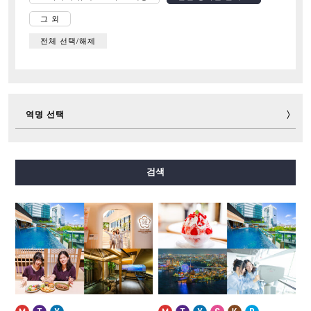
그 외
전체 선택/해제
역명 선택
미도스지선
다니마치선
요쓰바시선
주오선
검색
센니치마에선
사카이스지선
나가호리쓰루미료쿠치선
이마자토스지선
뉴트램