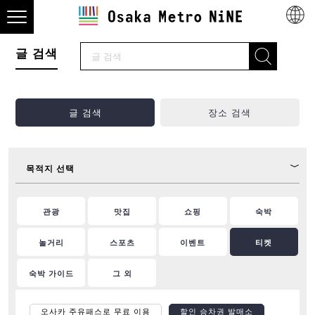
글 검색
글 검색
장소 검색
목적지 선택
관광
맛집
쇼핑
숙박
놀거리
스포츠
이벤트
티켓
숙박 가이드
그 외
오사카 주유패스로 무료 이용
할인 승차권 발매소