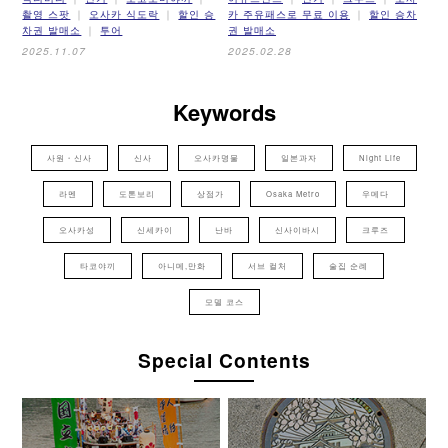
촬영 스팟
오사카 식도락
할인 승
카 주유패스로 무료 이용
할인 승차
차권 발매소
투어
권 발매소
2025.11.07
2025.02.28
Keywords
사원・신사
신사
오사카명물
일본과자
Night Life
라멘
도톤보리
상점가
Osaka Metro
우메다
오사카성
신세카이
난바
신사이바시
크루즈
타코야끼
아니메,만화
서브 컬처
술집 순례
모델 코스
Special Contents