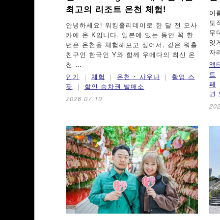
최고의 리조트 온천 체험!
여
도
안녕하세요! 워킹홀리데이로 한 달 전 오사
무
카에 온 K입니다. 일본에 있는 동안 꼭 한
잊
번은 온천을 체험해보고 싶어서, 같은 워홀
자
친구인 한국인 Y와 함께 우메다의 최신 온
천 …
액
트
인기
체험
온천 ･ 사우나
촬영 스
페
팟
할인 승차권 발매소
권
2026.07.10
20