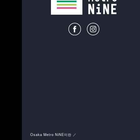
Osaka Metro NiNE이란