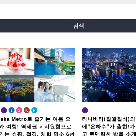
요쓰바시선
주오선
센니치마에선
료쿠치선
이마자토스지선
뉴트램
검색
saka Metro로 즐기는 여름 오
타나바타(칠월칠석)의
카 여행!
역세권 × 시원함으로
에“은하수”가 출현!
가
기는 쇼핑, 절경, 체험 명소 6선
고 로맨틱한 밤을
소