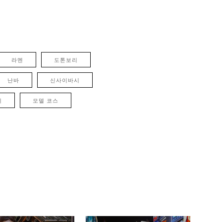
라멘
도톤보리
난바
신사이바시
례
모델 코스