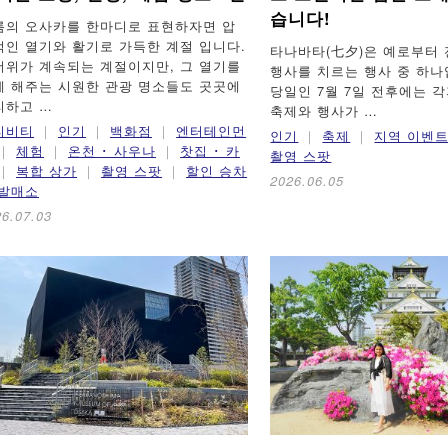
습니다!
름의 오사카를 한마디로 표현하자면 압
적인 열기와 활기로 가득한 계절 입니다.
타나바타(七夕)은 예로부터
더위가 계속되는 계절이지만, 그 열기를
행사를 치르는 행사 중 하나
게 해주는 시원한 관광 명소들도 곳곳에
당일인 7월 7일 전후에는 
리하고 …
축제와 행사가 …
티비티
인기
백화점
엔터테인먼
인기
축제
지역 이벤
체험
온천 ･ 사우나
찻집 ･ 카
촬영 스팟
복합 상가
촬영 스팟
할인 승차
2026.06.05
 발매소
26.07.03