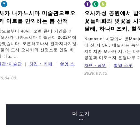
사카 나카노시마 미술관으로
오
오사카성 공원에서 발
카 아트를 만끽하는 봄 산책
꽃들
매화와 벚꽃을 시
달래, 하나미즈키, 
상으로부터 40년. 오랜 준비 기간을 거
, 오사카 나카노시마 미술관이 2022년에
Namaste! 네팔에서 온Ma
관했습니다. 오픈하고나서 얼마지나지않
에 산 지 3년. 대도시는 녹
, 물의 도시 오사카의 신명소로 연일 화
지이지만 오사카 시내는 나
가 되고 …
공원과 미도스지 은행나무 
물관･미술관
찻집 ･ 카페
촬영 스
자연・공원
촬영 스팟
2026.03.13
26.04.03
더 보기