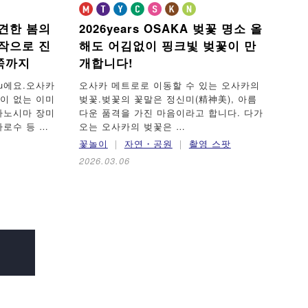
견한 봄의
2026years OSAKA 벚꽃 명소
올
작으로 진
해도 어김없이 핑크빛 벚꽃이 만
철쭉까지
개합니다!
nju에요.오사카
오사카 메트로로 이동할 수 있는 오사카의
색이 없는 이미
벚꽃.벚꽃의 꽃말은 정신미(精神美), 아름
카노시마 장미
다운 품격을 가진 마음이라고 합니다. 다가
가로수 등 …
오는 오사카의 벚꽃은 …
꽃놀이
자연・공원
촬영 스팟
2026.03.06