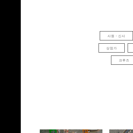
사원・신사
상점가
크루즈