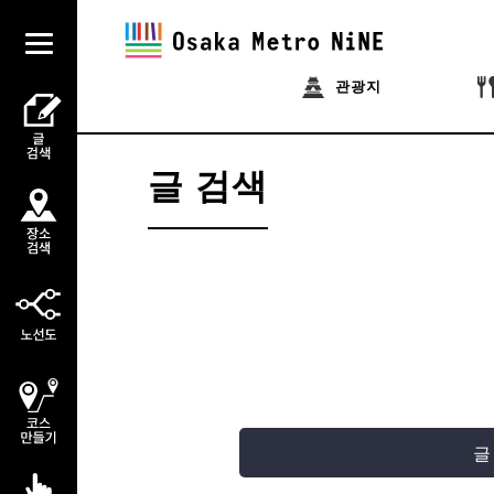
관광지
글 검색
글