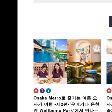
미도스지선
다니마치선
사카이스지선
나가호리쓰루미
Osaka Metro로 즐기는 여름 오
O
사카 여행 -제2편-
‘우메키타 온천
사
렌 Wellbeing Park’에서 만나는
즐