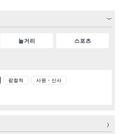
놀거리
스포츠
팝컬쳐
사원・신사