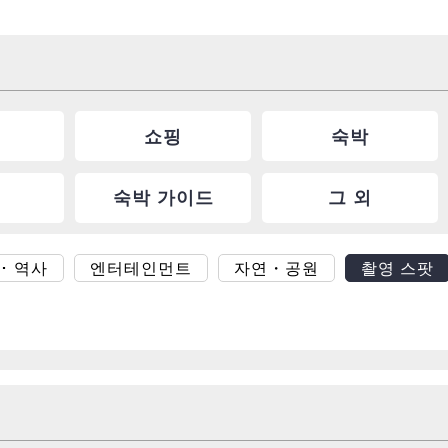
쇼핑
숙박
숙박 가이드
그 외
･ 역사
엔터테인먼트
자연・공원
촬영 스팟