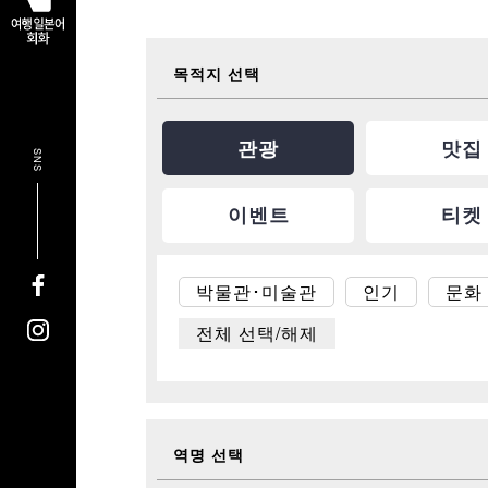
목적지 선택
관광
맛집
SNS
이벤트
티켓
박물관･미술관
인기
문화 
전체 선택/해제
역명 선택