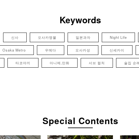
Keywords
신사
오사카명물
일본과자
Night Life
Osaka Metro
우메다
오사카성
신세카이
타코야끼
아니메,만화
서브 컬처
술집 순
Special Contents