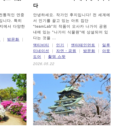
다
 전통적인 연중
안녕하세요. 작가인 후지입니다! 전 세계에
입니다. 특히
서 인기를 끌고 있는 아트 집단
각지에서 다양한
"teamLab"의 작품이 오사카 나가이 공원
내에 있는 "나가이 식물원"에 상설되어 있
다는 것을 …
트
밤문화
액티비티
인기
엔터테인먼트
일루
미네이션
자연・공원
밤문화
아웃
도어
촬영 스팟
2026.05.22