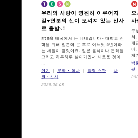
우리의 사랑이 영원히 이루어지
오
길♥
연분의 신이 모셔져 있는 신사
사
로 출발~!
구
쳐
สวัสดี! 태국에서 온 네네입니다~ 대학교 진
개
학을 위해 일본에 온 후로 어느덧 5년이라
아
는 세월이 흘렀어요. 일본 음식이나 문화들
제
그리고 하루하루 살아가면서 새로운 것이
…
박
팟
인기
문화 ･ 역사
촬영 스팟
사
원・신사
20
2026.05.08