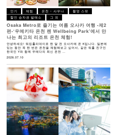
인기
체험
온천 ･ 사우나
촬영 스팟
할인 승차권 발매소
그 외
Osaka Metro로 즐기는 여름 오사카 여행 -제2
편-
‘우메키타 온천 렌 Wellbeing Park’에서 만
나는 최고의 리조트 온천 체험!
안녕하세요! 워킹홀리데이로 한 달 전 오사카에 온 K입니다. 일본에
있는 동안 꼭 한 번은 온천을 체험해보고 싶어서, 같은 워홀 친구인
한국인 Y와 함께 우메다의 최신 온천 …
2026.07.10