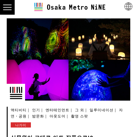
액티비티
인기
엔터테인먼트
그 외
일루미네이션
자
연・공원
밤문화
아웃도어
촬영 스팟
나가이