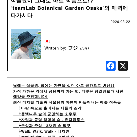
식물원이 그대로 아트 작품으로!?
‘teamLab Botanical Garden Osaka’의 매력에
다가서다
2026.05.22
フジ
Written by:
（fuji）
Fac
낮에는 식물원, 밤에는 자연을 살린 아트 공간으로 변신?!
가장 가까운 역에서 공원까지 가는 법, 티켓은 당일권보다 사전
예약을 추천합니다!
최신 디지털 기술과 식물원의 자연이 만들어내는 예술 작품들
┣바람 속으로 흩어지는 새들의 조각
┣동백나무 숲의 공명하는 소우주
┣자립과 공명 생명의 숲 - 유칼립투스
┣구상과 추상 - 2차원 숲 입구
┣Walk, Walk, Walk - 니지린