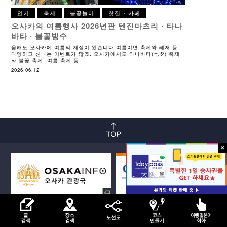
인기
축제
불꽃놀이
찻집 ･ 카페
오사카의 여름행사 2026년판
텐진마츠리 · 타나
바타 · 불꽃빙수
올해도 오사카에 여름의 계절이 왔습니다!여름이면 축제와 레저 등
다양하고 신나는 이벤트가 많죠. 오사카에서도 타나바타(七夕) 축제
와 불꽃 축제, 여름 축제 등 …
2026.06.12