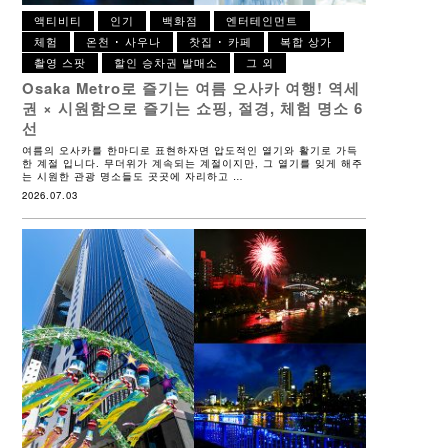
액티비티
인기
백화점
엔터테인먼트
체험
온천 ･ 사우나
찻집 ･ 카페
복합 상가
촬영 스팟
할인 승차권 발매소
그 외
Osaka Metro로 즐기는 여름 오사카 여행!
역세
권 × 시원함으로 즐기는 쇼핑, 절경, 체험 명소 6
선
여름의 오사카를 한마디로 표현하자면 압도적인 열기와 활기로 가득
한 계절 입니다. 무더위가 계속되는 계절이지만, 그 열기를 잊게 해주
는 시원한 관광 명소들도 곳곳에 자리하고 …
2026.07.03