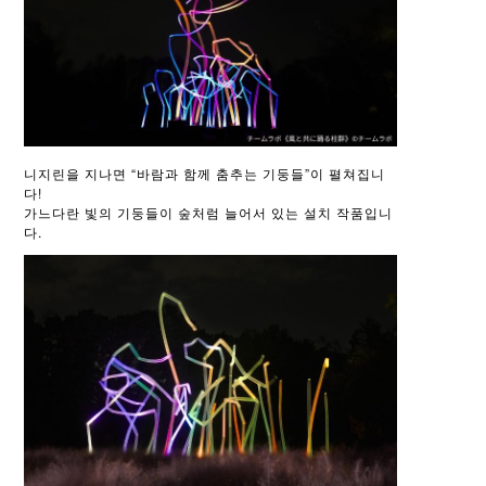
니지린을 지나면 “바람과 함께 춤추는 기둥들”이 펼쳐집니
다!
가느다란 빛의 기둥들이 숲처럼 늘어서 있는 설치 작품입니
다.