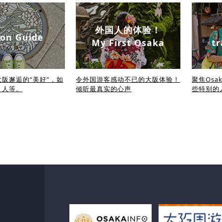
外国人的体验！
on Guide
My First Osaka
tr
阪邂逅的“美好”，如
令外国游客感动不已的大阪体验！
聚焦Osa
、人等。
倾听最真实的心声
些特别的