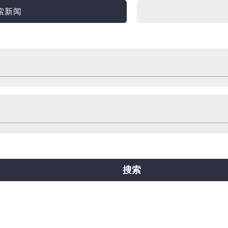
索新闻
购物
住宿
票
旅行小助手
其他
线
中央线
千日前线
堺筋线
新电车
搜索