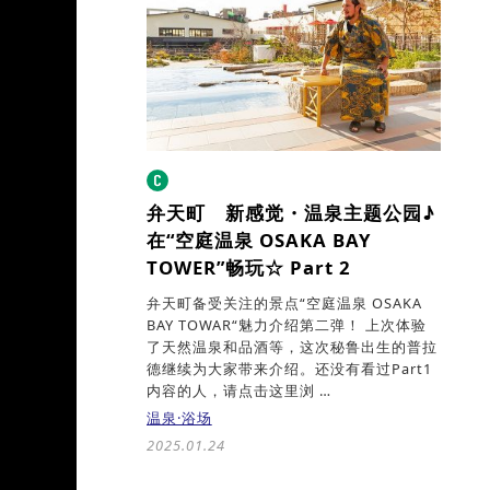
弁天町 新感觉・温泉主题公园♪
在“空庭温泉 OSAKA BAY
TOWER”畅玩☆
Part 2
弁天町备受关注的景点“空庭温泉 OSAKA
BAY TOWAR“魅力介绍第二弹！ 上次体验
了天然温泉和品酒等，这次秘鲁出生的普拉
德继续为大家带来介绍。还没有看过Part1
内容的人，请点击这里浏 …
温泉·浴场
2025.01.24