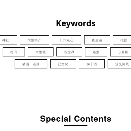
Keywords
神社
大阪特产
日式点心
夜生活
拉面
梅田
大阪城
新世界
难波
心斋桥
动画・漫画
亚文化
梯子酒
观光路线
Special Contents