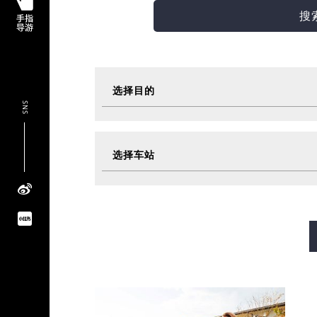
搜
选择目的
SNS
观光
美食
选择车站
活动
超值车
御堂筋线
谷町线
四桥
长堀鹤见绿地线
今里筋线