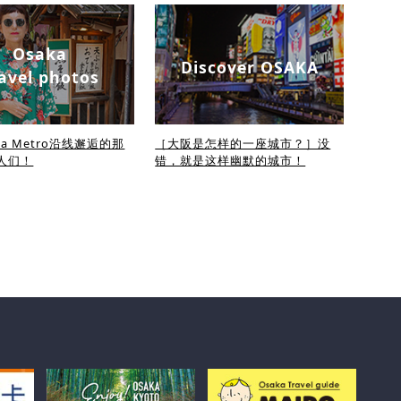
Osaka
Discover OSAKA
avel photos
ka Metro沿线邂逅的那
［大阪是怎样的一座城市？］没
人们！
错，就是这样幽默的城市！