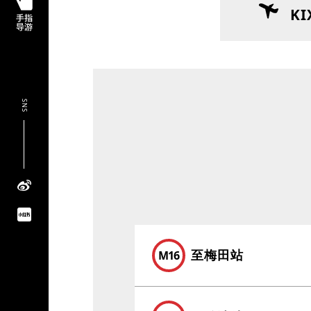
KI
SNS
至梅田站
M16