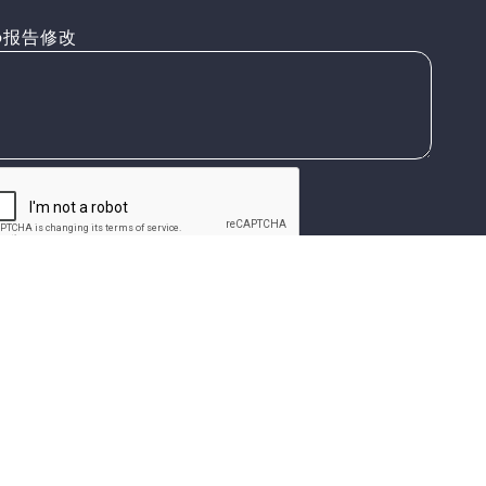
报告修改
已确认并同意隐私条款
关于Osaka Metro NiNE
网站声明
隐私条款
网站地图
阪市高速电气轨道株式会社
© Osaka Metro Co.,Ltd All rights reserved.