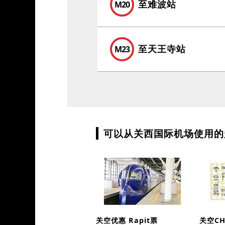
至难波站
M20
至天王寺站
M23
可以从关西国际机场使用的
关空优惠 Rapit票
关空CH